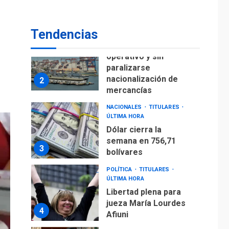
para alcanzar 3
1
millones de bdp
Tendencias
ECONOMÍA
ÚLTIMA HORA
Puerto de La Guaira
operativo y sin
paralizarse
nacionalización de
2
mercancías
NACIONALES
TITULARES
ÚLTIMA HORA
Dólar cierra la
semana en 756,71
3
bolívares
POLÍTICA
TITULARES
ÚLTIMA HORA
Libertad plena para
jueza María Lourdes
4
Afiuni