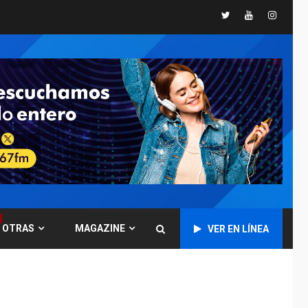
España impone
Twitter
Youtube
Instagr
controles fronterizos
5
a Italia
INTERNACIONALES
TITULARES
ÚLTIMA HORA
Arabia Saudita,
Turquía y Pakistán
firman pacto de
6
defensa
LATINOAMÉRICA Y CARIBE
TITULARES
ÚLTIMA HORA
De la Espriella jura
como nuevo
presidente de
7
OTRAS
MAGAZINE
VER EN LÍNEA
Colombia
ECONOMÍA
TITULARES
ÚLTIMA HORA
Venezuela requiere
US$183.000 millones