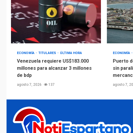
ECONOMÍA
TITULARES
ÚLTIMA HORA
ECONOMÍA
Venezuela requiere US$183.000
Puerto d
millones para alcanzar 3 millones
sin paral
de bdp
mercanc
agosto 7, 2026
137
agosto 7, 2