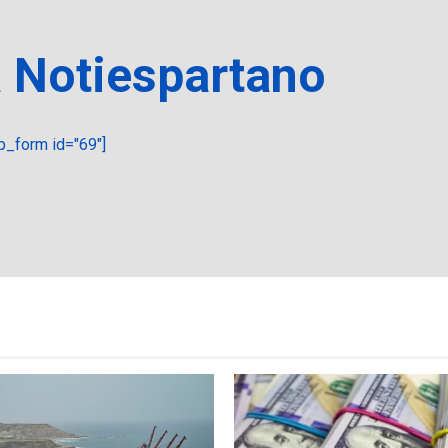
a Notiespartano
_form id="69"]