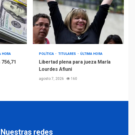
A HORA
POLÍTICA
TITULARES
ÚLTIMA HORA
 756,71
Libertad plena para jueza María
Lourdes Afiuni
agosto 7, 2026
160
Nuestras redes