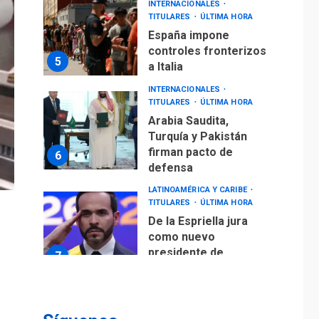
INTERNACIONALES
TITULARES
ÚLTIMA HORA
España impone
controles fronterizos
5
a Italia
INTERNACIONALES
TITULARES
ÚLTIMA HORA
Arabia Saudita,
Turquía y Pakistán
firman pacto de
6
defensa
LATINOAMÉRICA Y CARIBE
TITULARES
ÚLTIMA HORA
De la Espriella jura
como nuevo
presidente de
7
Colombia
ECONOMÍA
TITULARES
ÚLTIMA HORA