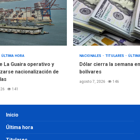
ÚLTIMA HORA
NACIONALES
TITULARES
ÚLTIM
e La Guaira operativo y
Dólar cierra la semana en
izarse nacionalización de
bolívares
ías
agosto 7, 2026
146
026
141
Inicio
Última hora
Titulares