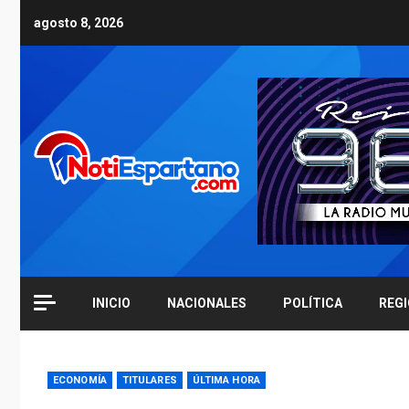
Skip
agosto 8, 2026
to
content
INICIO
NACIONALES
POLÍTICA
REG
ECONOMÍA
TITULARES
ÚLTIMA HORA