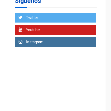
Síguenos
Venezuela requiere
US$183.000 millones
para alcanzar 3
1
millones de bdp
Twitter
ECONOMÍA
ÚLTIMA HORA
Youtube
Puerto de La Guaira
operativo y sin
Instagram
paralizarse
nacionalización de
2
mercancías
NACIONALES
TITULARES
ÚLTIMA HORA
Dólar cierra la
semana en 756,71
3
bolívares
POLÍTICA
TITULARES
ÚLTIMA HORA
Libertad plena para
jueza María Lourdes