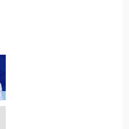
4
Afiuni
INTERNACIONALES
TITULARES
ÚLTIMA HORA
España impone
controles fronterizos
5
a Italia