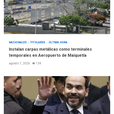
INTERNACIONALES
ÚLTIMA HORA
Hiroshima 81 años de la
debacle atómica. Japón
debate principios no
5
nucleares
NACIONALES
TITULARES
ÚLTIMA HORA
Instalan carpas metálicas como terminales
temporales en Aeropuerto de Maiquetía
agosto 7, 2026
139