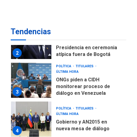
como terminales
temporales en Aeropuerto
1
de Maiquetía
LATINOAMÉRICA Y CARIBE
Tendencias
TITULARES
ÚLTIMA HORA
De la Espriella asumirá
Presidencia en ceremonia
2
atípica fuera de Bogotá
POLÍTICA
TITULARES
ÚLTIMA HORA
ONGs piden a CIDH
monitorear proceso de
3
diálogo en Venezuela
POLÍTICA
TITULARES
ÚLTIMA HORA
Gobierno y AN2015 en
nueva mesa de diálogo
4