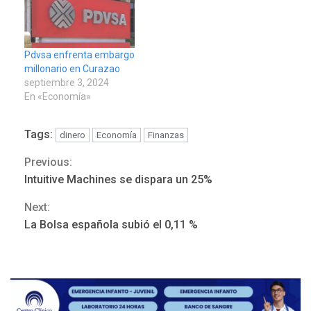
Pdvsa enfrenta embargo
millonario en Curazao
septiembre 3, 2024
En «Economía»
Tags:
dinero
Economía
Finanzas
POLÍTICA
TITULARES
ÚLTIMA HORA
Previous:
Continue
ONGs piden a CIDH
Intuitive Machines se dispara un 25%
monitorear proceso de
Reading
3
diálogo en Venezuela
Next:
La Bolsa española subió el 0,11 %
POLÍTICA
TITULARES
ÚLTIMA HORA
Gobierno y AN2015 en
nueva mesa de diálogo
4