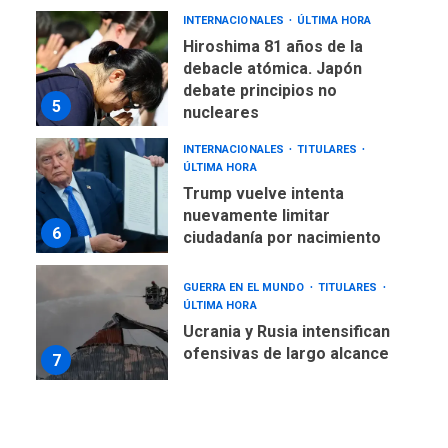
INTERNACIONALES
ÚLTIMA HORA
Hiroshima 81 años de la
debacle atómica. Japón
debate principios no
5
nucleares
INTERNACIONALES
TITULARES
ÚLTIMA HORA
Trump vuelve intenta
nuevamente limitar
6
ciudadanía por nacimiento
GUERRA EN EL MUNDO
TITULARES
ÚLTIMA HORA
Ucrania y Rusia intensifican
ofensivas de largo alcance
7
NACIONALES
TITULARES
ÚLTIMA HORA
Instalan carpas metálicas