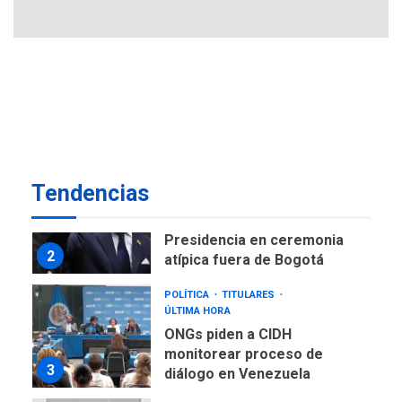
ofensivas de largo alcance
7
NACIONALES
TITULARES
ÚLTIMA HORA
Instalan carpas metálicas
como terminales
temporales en Aeropuerto
1
de Maiquetía
LATINOAMÉRICA Y CARIBE
Tendencias
TITULARES
ÚLTIMA HORA
De la Espriella asumirá
Presidencia en ceremonia
2
atípica fuera de Bogotá
POLÍTICA
TITULARES
ÚLTIMA HORA
ONGs piden a CIDH
monitorear proceso de
3
diálogo en Venezuela