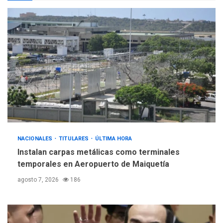
POLÍTICA
TITULARES
ÚLTIMA HORA
Gobierno y AN2015 en
nueva mesa de diálogo
4
INTERNACIONALES
ÚLTIMA HORA
Hiroshima 81 años de la
debacle atómica. Japón
debate principios no
5
nucleares
NACIONALES
TITULARES
ÚLTIMA HORA
Instalan carpas metálicas como terminales
temporales en Aeropuerto de Maiquetía
agosto 7, 2026
186