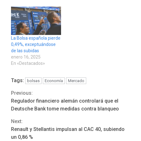
La Bolsa española pierde
0,49%, exceptuándose
de las subidas
enero 16, 2025
En «Destacados»
Tags:
bolsas
Economía
Mercado
Previous:
Continue
Regulador financiero alemán controlará que el
POLÍTICA
TITULARES
Reading
ÚLTIMA HORA
Deutsche Bank tome medidas contra blanqueo
ONGs piden a CIDH
Next:
monitorear proceso de
3
diálogo en Venezuela
Renault y Stellantis impulsan al CAC 40, subiendo
un 0,86 %