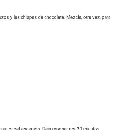
ozos y las chispas de chocolate. Mezcla, otra vez, para
on un papel encerado. Deja reposar por 30 minutos.