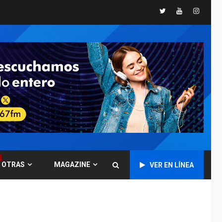
Libro de Guadalupe
Twitter
Youtube
Instagr
Burelli eleva sus
velas en Margarita
1
REGIONALES
ÚLTIMA HORA
Margarita será sede
de Programa
“Cuidadores 360”
para aprender a
2
atender adultos
mayores
REGIONALES
ÚLTIMA HORA
Mariño fortalece
capacidad operativa
OTRAS
MAGAZINE
VER EN LÍNEA
con flota vehicular de
60 unidades
3
adquiridas en un año
de gestión
REGIONALES
ÚLTIMA HORA