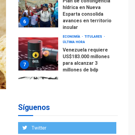
ÚLTIMA HORA
Venezuela requiere
US$183.000 millones
para alcanzar 3
7
millones de bdp
REGIONALES
ÚLTIMA HORA
Libro de Guadalupe
Burelli eleva sus
velas en Margarita
1
REGIONALES
ÚLTIMA HORA
Margarita será sede
de Programa
“Cuidadores 360”
Síguenos
para aprender a
2
atender adultos
mayores
Twitter
REGIONALES
ÚLTIMA HORA