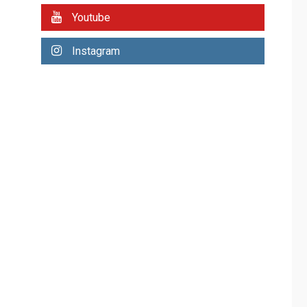
Mariño fortalece
Youtube
capacidad operativa
con flota vehicular de
60 unidades
Instagram
3
adquiridas en un año
de gestión
REGIONALES
ÚLTIMA HORA
Reparan hundimiento
de la «Juan Bautista
Arismendi» a la altura
4
de Macho Muerto
REGIONALES
TECNOLOGÍA
ÚLTIMA HORA
Fedecámaras NE y
Unimar trabajan en
diplomado para
creación y manejo de
5
estadísticas de
turismo