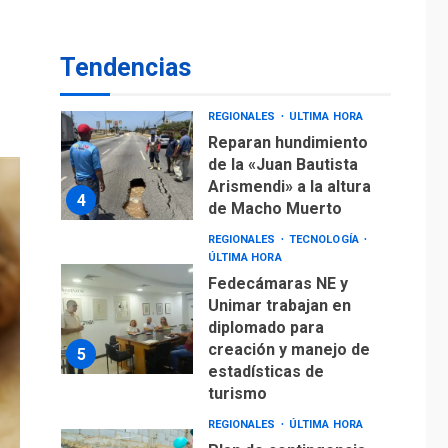
Reparan hundimiento
de la «Juan Bautista
Tendencias
Arismendi» a la altura
4
de Macho Muerto
REGIONALES
TECNOLOGÍA
ÚLTIMA HORA
Fedecámaras NE y
Unimar trabajan en
diplomado para
creación y manejo de
5
estadísticas de
turismo
REGIONALES
ÚLTIMA HORA
Plan de contingencia
hídrica en Nueva
Esparta consolida
avances en territorio
6
insular
ECONOMÍA
TITULARES