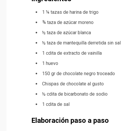
1 ¼
tazas
de harina de trigo
¾
taza
de azúcar moreno
½
taza
de azúcar blanca
½
taza
de mantequilla derretida
sin sal
1
cdita
de extracto de vainilla
1
huevo
150
gr
de chocolate negro
troceado
Chispas de chocolate
al gusto
½
cdita
de bicarbonato de sodio
1
cdita
de sal
Elaboración paso a paso