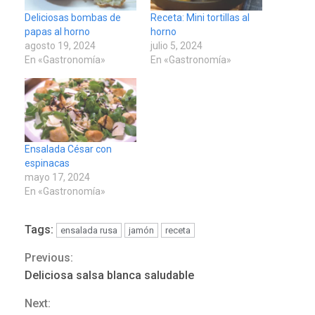
Deliciosas bombas de
Receta: Mini tortillas al
papas al horno
horno
agosto 19, 2024
julio 5, 2024
En «Gastronomía»
En «Gastronomía»
Ensalada César con
espinacas
mayo 17, 2024
En «Gastronomía»
Tags:
ensalada rusa
jamón
receta
DEPORTES
MUNDIAL DE FÚTBOL 2026
Previous:
Continue
TITULARES
ÚLTIMA HORA
Deliciosa salsa blanca saludable
La FIFA se «disculpa» por
Reading
3
plan fallido de privatización
Next: