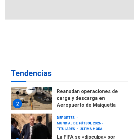
CNP plantea incluir Libertad
de Expresión en agenda de
negociación con comisión
7
de AN 2015
DESTACADOS
OPINIÓN
ÚLTIMA HORA
El Deporte: Un Legado
Tangible para Nueva
Esparta, por Morel
1
Rodríguez Ávila
Tendencias
NACIONALES
TITULARES
ÚLTIMA HORA
Reanudan operaciones de
carga y descarga en
2
Aeropuerto de Maiquetía
DEPORTES
MUNDIAL DE FÚTBOL 2026
TITULARES
ÚLTIMA HORA
La FIFA se «disculpa» por