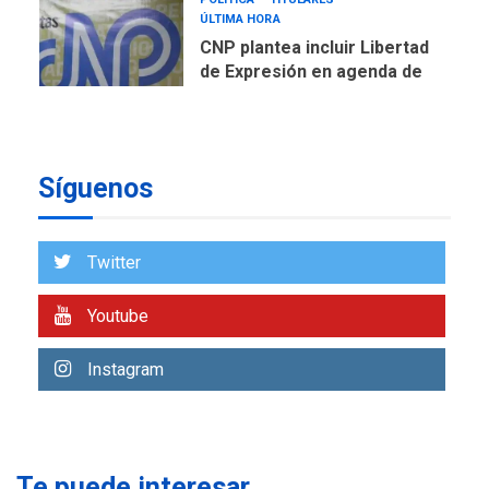
ÚLTIMA HORA
CNP plantea incluir Libertad
de Expresión en agenda de
negociación con comisión
7
de AN 2015
DESTACADOS
OPINIÓN
ÚLTIMA HORA
Síguenos
El Deporte: Un Legado
Tangible para Nueva
Esparta, por Morel
1
Twitter
Rodríguez Ávila
NACIONALES
TITULARES
Youtube
ÚLTIMA HORA
Reanudan operaciones de
Instagram
carga y descarga en
2
Aeropuerto de Maiquetía
DEPORTES
MUNDIAL DE FÚTBOL 2026
Te puede interesar