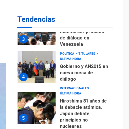
fuera de Bogotá
POLÍTICA
TITULARES
Tendencias
ÚLTIMA HORA
ONGs piden a CIDH
monitorear proceso
de diálogo en
3
Venezuela
POLÍTICA
TITULARES
ÚLTIMA HORA
Gobierno y AN2015 en
nueva mesa de
4
diálogo
INTERNACIONALES
ÚLTIMA HORA
Hiroshima 81 años de
la debacle atómica.
Japón debate
5
principios no
nucleares