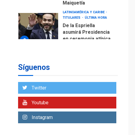
Maiquetía
LATINOAMÉRICA Y CARIBE
TITULARES
ÚLTIMA HORA
De la Espriella
asumirá Presidencia
en ceremonia atípica
2
fuera de Bogotá
POLÍTICA
TITULARES
ÚLTIMA HORA
Síguenos
ONGs piden a CIDH
monitorear proceso
de diálogo en
3
Twitter
Venezuela
POLÍTICA
TITULARES
Youtube
ÚLTIMA HORA
Gobierno y AN2015 en
Instagram
nueva mesa de
4
diálogo
INTERNACIONALES