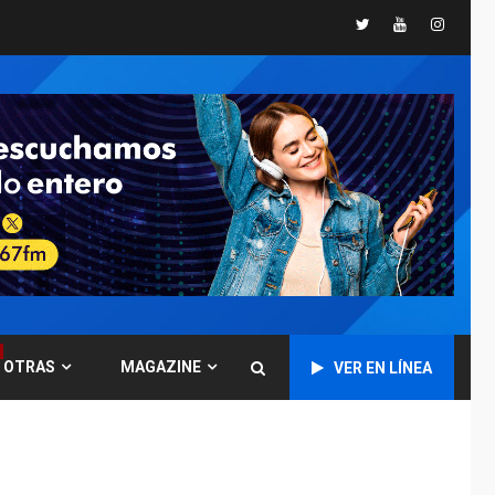
Twitter
Youtube
Instagr
GUERRA EN EL MUNDO
TITULARES
ÚLTIMA HORA
Ucrania y Rusia
intensifican
ofensivas de largo
7
alcance
NACIONALES
TITULARES
ÚLTIMA HORA
Instalan carpas
metálicas como
terminales
temporales en
1
Aeropuerto de
Maiquetía
OTRAS
MAGAZINE
VER EN LÍNEA
LATINOAMÉRICA Y CARIBE
TITULARES
ÚLTIMA HORA
De la Espriella
asumirá Presidencia
en ceremonia atípica
2