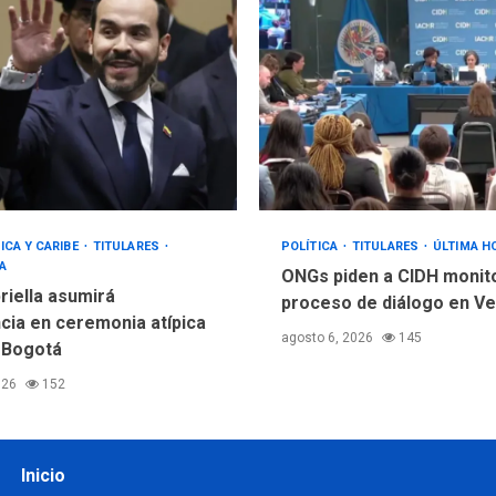
ICA Y CARIBE
TITULARES
POLÍTICA
TITULARES
ÚLTIMA H
A
ONGs piden a CIDH monit
riella asumirá
proceso de diálogo en V
cia en ceremonia atípica
agosto 6, 2026
145
 Bogotá
026
152
Inicio