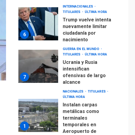
INTERNACIONALES
TITULARES
ÚLTIMA HORA
Trump vuelve intenta
nuevamente limitar
ciudadanía por
6
nacimiento
GUERRA EN EL MUNDO
TITULARES
ÚLTIMA HORA
Ucrania y Rusia
intensifican
ofensivas de largo
7
alcance
NACIONALES
TITULARES
ÚLTIMA HORA
Instalan carpas
metálicas como
terminales
temporales en
1
Aeropuerto de