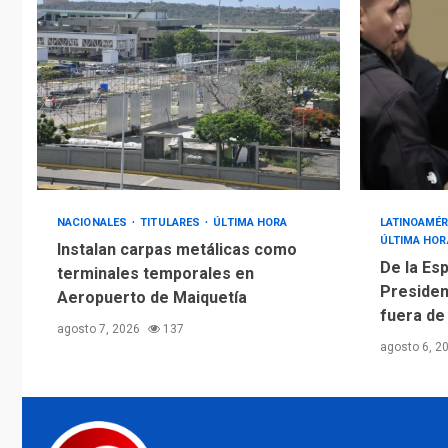
NACIONALES
TITULARES
ÚLTIMA HORA
LATINOAMÉR
ÚLTIMA HOR
Instalan carpas metálicas como
De la Esp
terminales temporales en
Presiden
Aeropuerto de Maiquetía
fuera de
agosto 7, 2026
137
agosto 6, 2