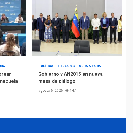
ORA
POLÍTICA
TITULARES
ÚLTIMA HORA
orear
Gobierno y AN2015 en nueva
enezuela
mesa de diálogo
agosto 6, 2026
147