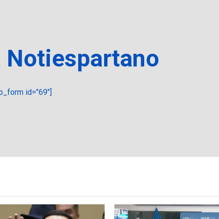
a Notiespartano
_form id="69"]