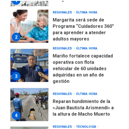
2
adultos mayores
REGIONALES
ÚLTIMA HORA
Mariño fortalece capacidad
operativa con flota
vehicular de 60 unidades
adquiridas en un año de
3
gestión
REGIONALES
ÚLTIMA HORA
Reparan hundimiento de la
«Juan Bautista Arismendi» a
la altura de Macho Muerto
4
REGIONALES
TECNOLOGÍA
ÚLTIMA HORA
Fedecámaras NE y Unimar
trabajan en diplomado para
creación y manejo de
5
estadísticas de turismo