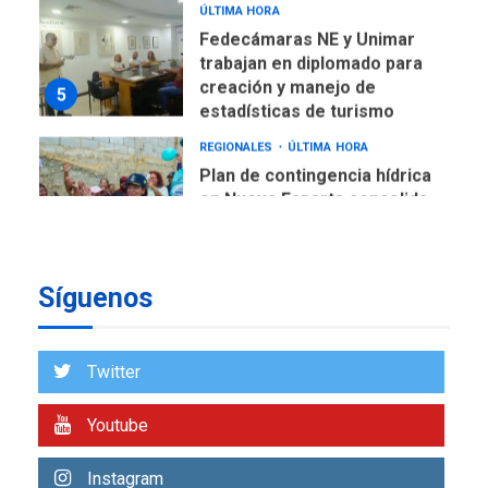
REGIONALES
ÚLTIMA HORA
Plan de contingencia hídrica
en Nueva Esparta consolida
avances en territorio
6
insular
ECONOMÍA
TITULARES
ÚLTIMA HORA
Venezuela requiere
US$183.000 millones para
7
alcanzar 3 millones de bdp
Síguenos
REGIONALES
ÚLTIMA HORA
Libro de Guadalupe Burelli
eleva sus velas en
Twitter
Margarita
1
Youtube
REGIONALES
ÚLTIMA HORA
Margarita será sede de
Instagram
Programa “Cuidadores 360”