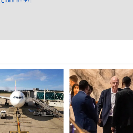
_form id="69"]