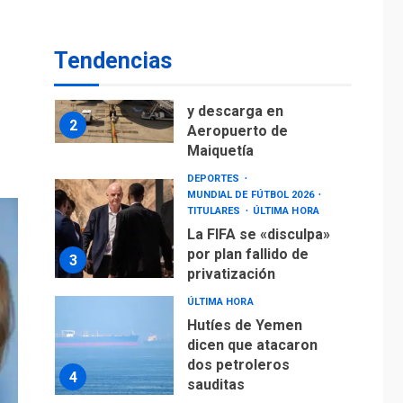
Maiquetía
DEPORTES
MUNDIAL DE FÚTBOL 2026
Tendencias
TITULARES
ÚLTIMA HORA
La FIFA se «disculpa»
por plan fallido de
3
privatización
ÚLTIMA HORA
Hutíes de Yemen
dicen que atacaron
dos petroleros
4
sauditas
REGIONALES
ÚLTIMA HORA
Instituciones
estadales se suman
al Plan Agosto de
Escuelas Abiertas
5
2026
REGIONALES
TITULARES