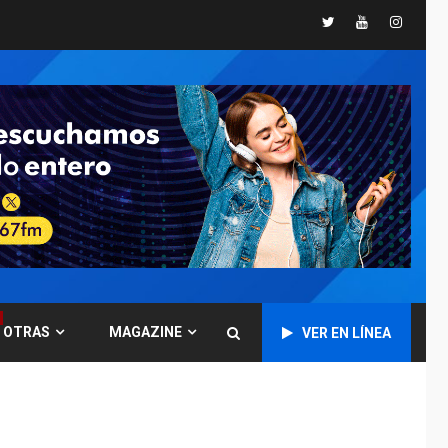
ÚLTIMA HORA
Twitter
Youtube
Instagr
CNP plantea incluir
Libertad de Expresión
en agenda de
7
negociación con
comisión de AN 2015
DESTACADOS
OPINIÓN
ÚLTIMA HORA
El Deporte: Un
Legado Tangible para
Nueva Esparta, por
1
Morel Rodríguez
Ávila
NACIONALES
TITULARES
OTRAS
MAGAZINE
VER EN LÍNEA
ÚLTIMA HORA
Reanudan
operaciones de carga
y descarga en
2
Aeropuerto de