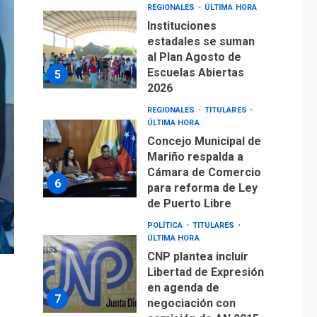
ÚLTIMA HORA
Concejo Municipal de
Mariño respalda a
Cámara de Comercio
6
para reforma de Ley
de Puerto Libre
POLÍTICA
TITULARES
ÚLTIMA HORA
CNP plantea incluir
Libertad de Expresión
en agenda de
7
negociación con
comisión de AN 2015
DESTACADOS
OPINIÓN
ÚLTIMA HORA
El Deporte: Un
Legado Tangible para
Nueva Esparta, por
1
Morel Rodríguez