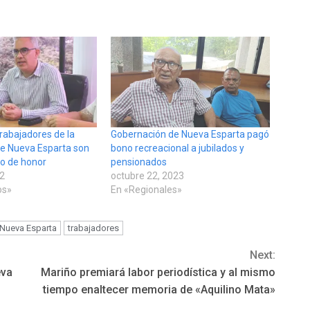
rabajadores de la
Gobernación de Nueva Esparta pagó
e Nueva Esparta son
bono recreacional a jubilados y
o de honor
pensionados
22
octubre 22, 2023
os»
En «Regionales»
Nueva Esparta
trabajadores
Next:
eva
Mariño premiará labor periodística y al mismo
tiempo enaltecer memoria de «Aquilino Mata»