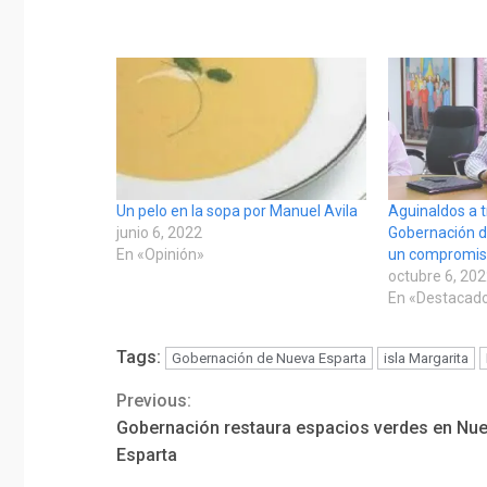
Un pelo en la sopa por Manuel Avila
Aguinaldos a t
junio 6, 2022
Gobernación d
En «Opinión»
un compromis
octubre 6, 20
En «Destacad
Tags:
Gobernación de Nueva Esparta
isla Margarita
Previous:
Continue
Gobernación restaura espacios verdes en Nu
Reading
Esparta