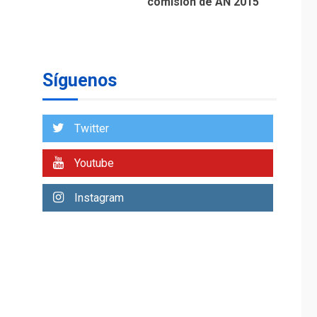
Ávila
NACIONALES
TITULARES
ÚLTIMA HORA
Reanudan
operaciones de carga
Síguenos
y descarga en
2
Aeropuerto de
Maiquetía
Twitter
DEPORTES
MUNDIAL DE FÚTBOL 2026
Youtube
TITULARES
ÚLTIMA HORA
La FIFA se «disculpa»
Instagram
por plan fallido de
3
privatización
ÚLTIMA HORA
Hutíes de Yemen
dicen que atacaron
dos petroleros
4
sauditas