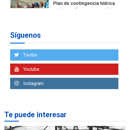
Plan de contingencia hídrica
en Nueva Esparta consolida
avances en territorio
6
insular
Síguenos
ECONOMÍA
TITULARES
ÚLTIMA HORA
Venezuela requiere
US$183.000 millones para
Twitter
7
alcanzar 3 millones de bdp
Youtube
REGIONALES
ÚLTIMA HORA
Libro de Guadalupe Burelli
Instagram
eleva sus velas en
Margarita
1
REGIONALES
ÚLTIMA HORA
Te puede interesar
Margarita será sede de
Programa “Cuidadores 360”
para aprender a atender