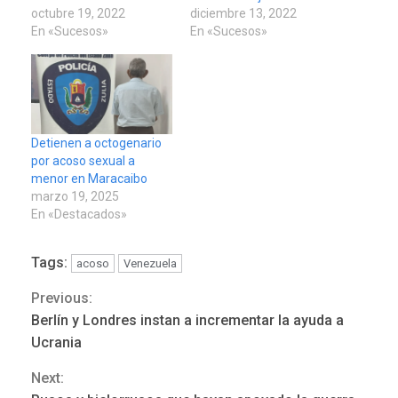
octubre 19, 2022
diciembre 13, 2022
En «Sucesos»
En «Sucesos»
Detienen a octogenario
por acoso sexual a
menor en Maracaibo
marzo 19, 2025
En «Destacados»
Tags:
acoso
Venezuela
Previous:
Continue
Berlín y Londres instan a incrementar la ayuda a
Reading
Ucrania
Next:
REGIONALES
ÚLTIMA HORA