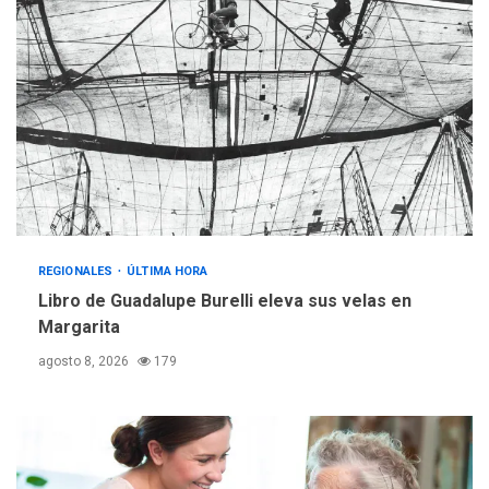
2
adultos mayores
REGIONALES
ÚLTIMA HORA
Mariño fortalece capacidad
operativa con flota
vehicular de 60 unidades
adquiridas en un año de
3
gestión
REGIONALES
ÚLTIMA HORA
Reparan hundimiento de la
«Juan Bautista Arismendi» a
REGIONALES
ÚLTIMA HORA
la altura de Macho Muerto
Libro de Guadalupe Burelli eleva sus velas en
4
Margarita
REGIONALES
TECNOLOGÍA
agosto 8, 2026
179
ÚLTIMA HORA
Fedecámaras NE y Unimar
trabajan en diplomado para
creación y manejo de
5
estadísticas de turismo