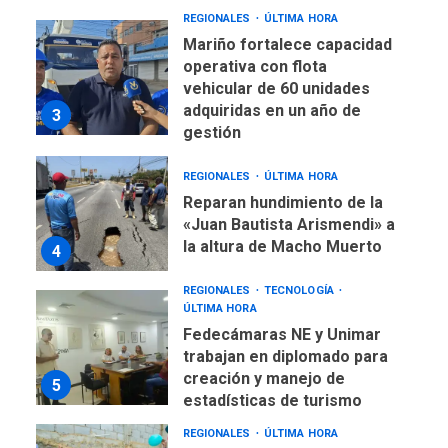
REGIONALES
ÚLTIMA HORA
Mariño fortalece capacidad
operativa con flota
vehicular de 60 unidades
adquiridas en un año de
3
gestión
REGIONALES
ÚLTIMA HORA
Reparan hundimiento de la
«Juan Bautista Arismendi» a
la altura de Macho Muerto
4
REGIONALES
TECNOLOGÍA
ÚLTIMA HORA
Fedecámaras NE y Unimar
trabajan en diplomado para
creación y manejo de
5
estadísticas de turismo
REGIONALES
ÚLTIMA HORA