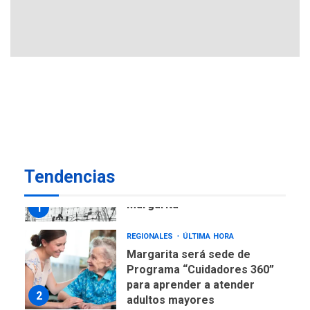
en Nueva Esparta consolida
avances en territorio
6
insular
ECONOMÍA
TITULARES
ÚLTIMA HORA
Venezuela requiere
US$183.000 millones para
7
alcanzar 3 millones de bdp
REGIONALES
ÚLTIMA HORA
Tendencias
Libro de Guadalupe Burelli
eleva sus velas en
Margarita
1
REGIONALES
ÚLTIMA HORA
Margarita será sede de
Programa “Cuidadores 360”
para aprender a atender
2
adultos mayores