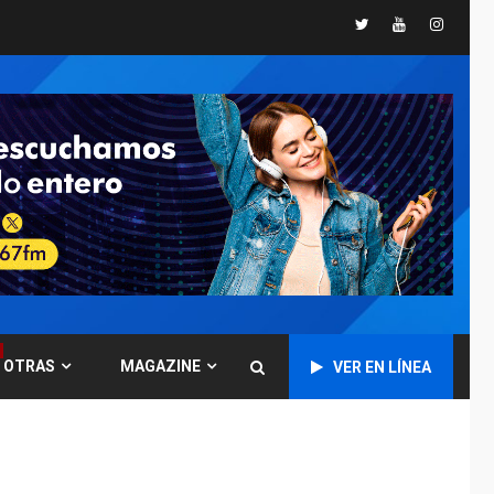
Twitter
Youtube
Instagr
POLÍTICA
TITULARES
ÚLTIMA HORA
CNP plantea incluir
Libertad de Expresión
en agenda de
6
negociación con
comisión de AN 2015
DESTACADOS
NACIONALES
ÚLTIMA HORA
Gobierno nacional y
regional nos
respaldaron desde el
primer momento tras
7
terremotos del 24J
OTRAS
MAGAZINE
VER EN LÍNEA
asegura Gustavo
Duque
NACIONALES
TITULARES
ÚLTIMA HORA
Reanudan