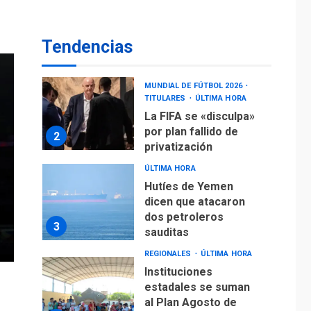
operaciones de carga
y descarga en
1
Aeropuerto de
Tendencias
Maiquetía
DEPORTES
MUNDIAL DE FÚTBOL 2026
TITULARES
ÚLTIMA HORA
La FIFA se «disculpa»
por plan fallido de
2
privatización
ÚLTIMA HORA
Hutíes de Yemen
dicen que atacaron
dos petroleros
3
sauditas
REGIONALES
ÚLTIMA HORA
Instituciones
estadales se suman
al Plan Agosto de