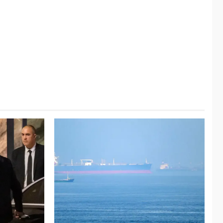
Hutíes de Yemen
dicen que atacaron
dos petroleros
3
sauditas
REGIONALES
ÚLTIMA HORA
Instituciones
estadales se suman
al Plan Agosto de
Escuelas Abiertas
4
2026
REGIONALES
TITULARES
ÚLTIMA HORA
Concejo Municipal de
Mariño respalda a
Cámara de Comercio
5
para reforma de Ley
de Puerto Libre