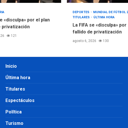
RIA
DEPORTES
MUNDIAL DE FÚTBOL 
TITULARES
ÚLTIMA HORA
e «disculpa» por el plan
La FIFA se «disculpa» por
e privatización
fallido de privatización
026
121
agosto 6, 2026
130
Inicio
Última hora
Titulares
Espectáculos
Política
Turismo