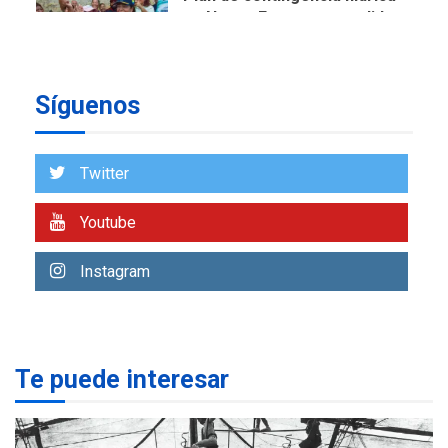
en Nueva Esparta consolida
avances en territorio
6
insular
Síguenos
ECONOMÍA
TITULARES
ÚLTIMA HORA
Venezuela requiere
US$183.000 millones para
Twitter
7
alcanzar 3 millones de bdp
Youtube
REGIONALES
ÚLTIMA HORA
Libro de Guadalupe Burelli
Instagram
eleva sus velas en
Margarita
1
REGIONALES
ÚLTIMA HORA
Te puede interesar
Margarita será sede de
Programa “Cuidadores 360”
para aprender a atender
2
adultos mayores