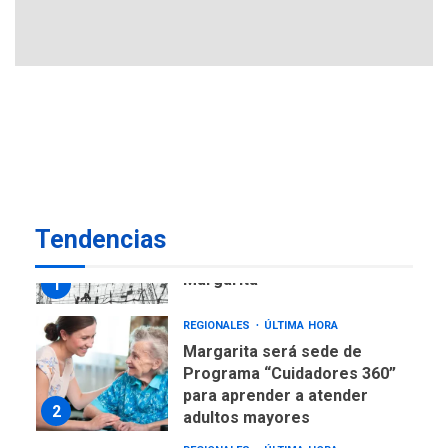
avances en territorio
6
insular
ECONOMÍA
TITULARES
ÚLTIMA HORA
Venezuela requiere
US$183.000 millones para
7
alcanzar 3 millones de bdp
REGIONALES
ÚLTIMA HORA
Tendencias
Libro de Guadalupe Burelli
eleva sus velas en
Margarita
1
REGIONALES
ÚLTIMA HORA
Margarita será sede de
Programa “Cuidadores 360”
para aprender a atender
2
adultos mayores