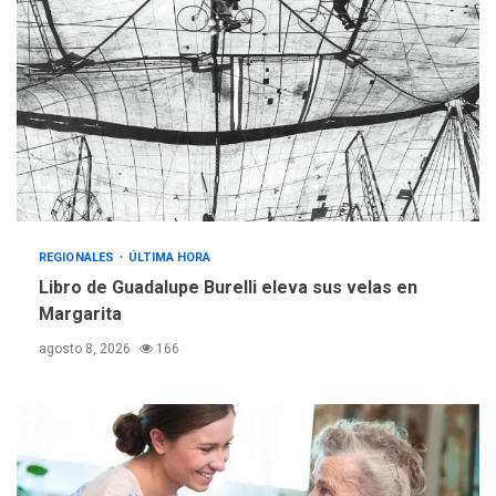
REGIONALES
ÚLTIMA HORA
Mariño fortalece capacidad
operativa con flota
vehicular de 60 unidades
adquiridas en un año de
3
gestión
REGIONALES
ÚLTIMA HORA
Reparan hundimiento de la
«Juan Bautista Arismendi» a
REGIONALES
ÚLTIMA HORA
la altura de Macho Muerto
Libro de Guadalupe Burelli eleva sus velas en
4
Margarita
REGIONALES
TECNOLOGÍA
agosto 8, 2026
166
ÚLTIMA HORA
Fedecámaras NE y Unimar
trabajan en diplomado para
creación y manejo de
5
estadísticas de turismo