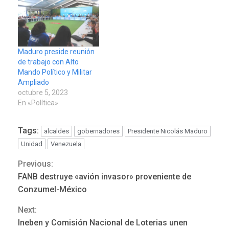
Maduro preside reunión
de trabajo con Alto
Mando Político y Militar
Ampliado
octubre 5, 2023
En «Política»
Tags:
alcaldes
gobernadores
Presidente Nicolás Maduro
Unidad
Venezuela
Previous:
Continue
FANB destruye «avión invasor» proveniente de
Reading
Conzumel-México
Next:
REGIONALES
ÚLTIMA HORA
Ineben y Comisión Nacional de Loterias unen