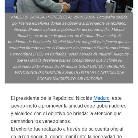
AME2385. CARACAS (VENEZUELA), 25/01/2024.- Fotografía cedida
por Prensa Miraflores donde se observa al presidente venezolano,
Nicolás Maduro, saludar al gobernador del estado Zulia, Manuel
Rosales, en un acto de gobierno, en Caracas (Venezuela). El
presidente de Venezuela, Nicolás Maduro, aseguró este jueves que los
acuerdos firmados entre el Gobierno y la opositora Plataforma Unitaria
Democrática (PUD) en Barbados "están heridos de muerte", luego de
que la Fiscalía develase planes conspirativos que incluían su
asesinato. EFE/ Prensa De Miraflores SOLO USO EDITORIAL/NO
VENTAS/SOLO DISPONIBLE PARA ILUSTRAR LA NOTICIA QUE
ACOMPAÑA/CRÉDITO OBLIGATORIO
El presidente de la República, Nicolás
Maduro
, este
jueves instó a promover la unidad entre gobernadores
y alcaldes con el objetivo de brindar la atención que
demandan los venezolanos.
El exhorto fue realizado a través de su cuenta oficial
en la red social X, donde manifestó la necesidad de