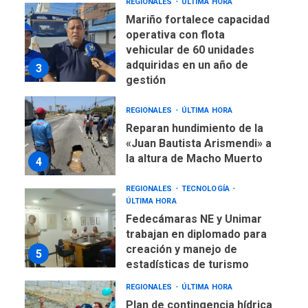
REGIONALES
ÚLTIMA HORA
Mariño fortalece capacidad
operativa con flota
vehicular de 60 unidades
adquiridas en un año de
3
gestión
REGIONALES
ÚLTIMA HORA
Reparan hundimiento de la
«Juan Bautista Arismendi» a
la altura de Macho Muerto
4
REGIONALES
TECNOLOGÍA
ÚLTIMA HORA
Fedecámaras NE y Unimar
trabajan en diplomado para
creación y manejo de
5
estadísticas de turismo
REGIONALES
ÚLTIMA HORA
Plan de contingencia hídrica