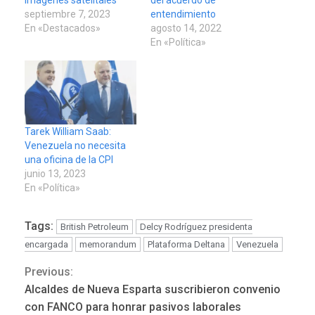
imágenes satelitales
del acuerdo de
septiembre 7, 2023
entendimiento
En «Destacados»
agosto 14, 2022
En «Política»
Tarek William Saab:
Venezuela no necesita
una oficina de la CPI
junio 13, 2023
En «Política»
Tags:
British Petroleum
Delcy Rodríguez presidenta
encargada
memorandum
Plataforma Deltana
Venezuela
Previous:
Continue
Alcaldes de Nueva Esparta suscribieron convenio
Reading
con FANCO para honrar pasivos laborales