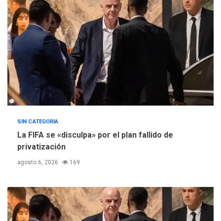
Concejo Municipal de
Mariño respalda a Cámara
de Comercio para reforma
5
de Ley de Puerto Libre
SIN CATEGORIA
La FIFA se «disculpa» por el plan fallido de
privatización
agosto 6, 2026
169