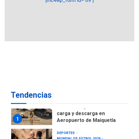
[mc4wp_form id="69"]
ÚLTIMA HORA
CNP plantea incluir Libertad
de Expresión en agenda de
negociación con comisión
6
de AN 2015
DESTACADOS
NACIONALES
ÚLTIMA HORA
Gobierno nacional y
regional nos respaldaron
desde el primer momento
7
tras terremotos del 24J
asegura Gustavo Duque
Tendencias
NACIONALES
TITULARES
ÚLTIMA HORA
Reanudan operaciones de
carga y descarga en
1
Aeropuerto de Maiquetía
DEPORTES
MUNDIAL DE FÚTBOL 2026