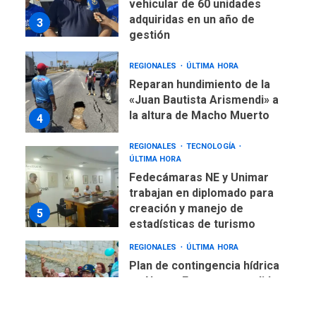
vehicular de 60 unidades
adquiridas en un año de
3
gestión
REGIONALES
ÚLTIMA HORA
Reparan hundimiento de la
«Juan Bautista Arismendi» a
la altura de Macho Muerto
4
REGIONALES
TECNOLOGÍA
ÚLTIMA HORA
Fedecámaras NE y Unimar
trabajan en diplomado para
creación y manejo de
5
estadísticas de turismo
REGIONALES
ÚLTIMA HORA
Plan de contingencia hídrica
en Nueva Esparta consolida
avances en territorio
6
insular