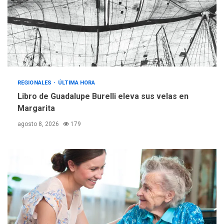
operativa con flota
vehicular de 60 unidades
adquiridas en un año de
3
gestión
REGIONALES
ÚLTIMA HORA
Reparan hundimiento de la
«Juan Bautista Arismendi» a
REGIONALES
ÚLTIMA HORA
la altura de Macho Muerto
Libro de Guadalupe Burelli eleva sus velas en
4
Margarita
REGIONALES
TECNOLOGÍA
agosto 8, 2026
179
ÚLTIMA HORA
Fedecámaras NE y Unimar
trabajan en diplomado para
creación y manejo de
5
estadísticas de turismo