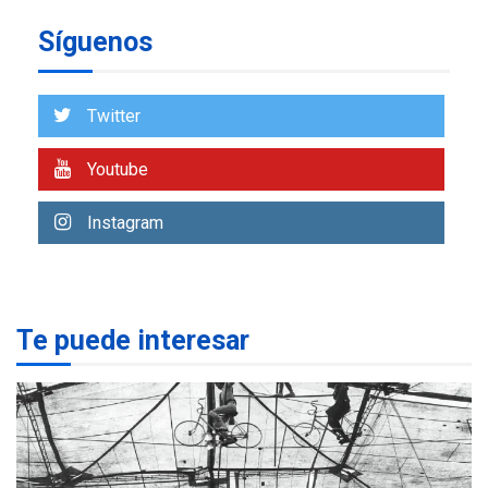
Síguenos
ECONOMÍA
TITULARES
ÚLTIMA HORA
Venezuela requiere
US$183.000 millones para
Twitter
7
alcanzar 3 millones de bdp
Youtube
REGIONALES
ÚLTIMA HORA
Libro de Guadalupe Burelli
Instagram
eleva sus velas en
Margarita
1
REGIONALES
ÚLTIMA HORA
Te puede interesar
Margarita será sede de
Programa “Cuidadores 360”
para aprender a atender
2
adultos mayores
REGIONALES
ÚLTIMA HORA
Mariño fortalece capacidad