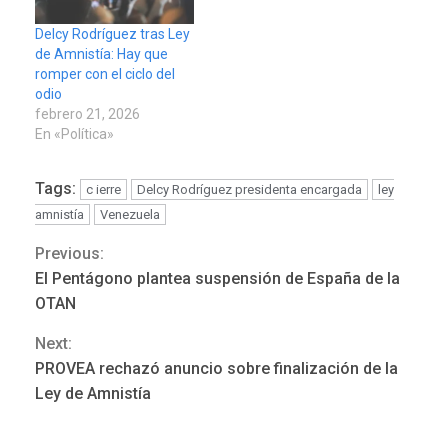
Delcy Rodríguez tras Ley
de Amnistía: Hay que
romper con el ciclo del
odio
febrero 21, 2026
En «Política»
Tags:
c ierre
Delcy Rodríguez presidenta encargada
ley
amnistía
Venezuela
Previous:
Continue
El Pentágono plantea suspensión de España de la
Reading
OTAN
Next:
REGIONALES
ÚLTIMA HORA
PROVEA rechazó anuncio sobre finalización de la
Mariño fortalece capacidad
Ley de Amnistía
operativa con flota
vehicular de 60 unidades