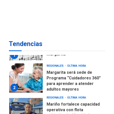
ECONOMÍA
TITULARES
ÚLTIMA HORA
Venezuela requiere
US$183.000 millones para
7
alcanzar 3 millones de bdp
REGIONALES
ÚLTIMA HORA
Tendencias
Libro de Guadalupe Burelli
eleva sus velas en
Margarita
1
REGIONALES
ÚLTIMA HORA
Margarita será sede de
Programa “Cuidadores 360”
para aprender a atender
2
adultos mayores
REGIONALES
ÚLTIMA HORA
Mariño fortalece capacidad
operativa con flota