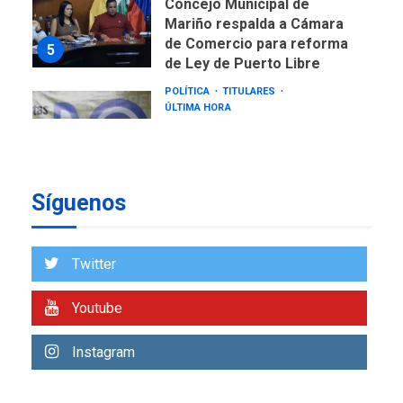
Mariño respalda a Cámara
de Comercio para reforma
5
de Ley de Puerto Libre
POLÍTICA
TITULARES
ÚLTIMA HORA
CNP plantea incluir Libertad
de Expresión en agenda de
negociación con comisión
6
de AN 2015
Síguenos
DESTACADOS
NACIONALES
ÚLTIMA HORA
Gobierno nacional y
Twitter
regional nos respaldaron
desde el primer momento
7
Youtube
tras terremotos del 24J
asegura Gustavo Duque
Instagram
NACIONALES
TITULARES
ÚLTIMA HORA
Reanudan operaciones de