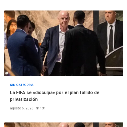
REGIONALES
TITULARES
ÚLTIMA HORA
Concejo Municipal de
Mariño respalda a Cámara
de Comercio para reforma
5
de Ley de Puerto Libre
SIN CATEGORIA
La FIFA se «disculpa» por el plan fallido de
privatización
agosto 6, 2026
131