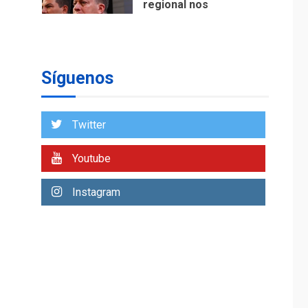
regional nos
respaldaron desde el
primer momento tras
7
terremotos del 24J
asegura Gustavo
Síguenos
Duque
NACIONALES
TITULARES
ÚLTIMA HORA
Twitter
Reanudan
operaciones de carga
Youtube
y descarga en
1
Aeropuerto de
Instagram
Maiquetía
DEPORTES
MUNDIAL DE FÚTBOL 2026
TITULARES
ÚLTIMA HORA
La FIFA se «disculpa»
por plan fallido de
2
privatización
ÚLTIMA HORA