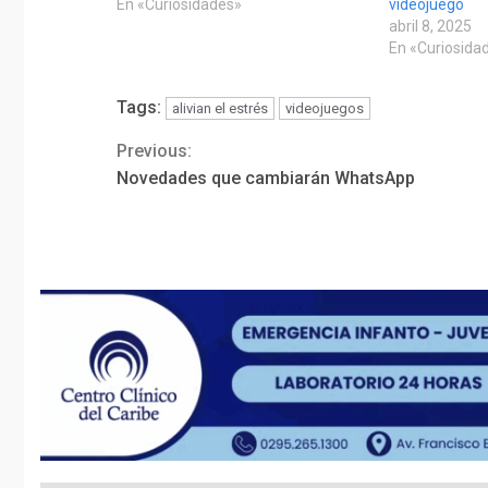
En «Curiosidades»
videojuego
abril 8, 2025
En «Curiosida
Tags:
alivian el estrés
videojuegos
Previous:
Continue
Novedades que cambiarán WhatsApp
Reading