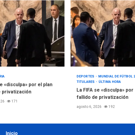
RIA
DEPORTES
MUNDIAL DE FÚTBOL 
TITULARES
ÚLTIMA HORA
e «disculpa» por el plan
La FIFA se «disculpa» por
e privatización
fallido de privatización
026
171
agosto 6, 2026
192
Inicio