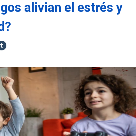
gos alivian el estrés y
d?