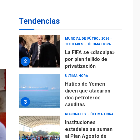
operaciones de carga
y descarga en
1
Aeropuerto de
Tendencias
Maiquetía
DEPORTES
MUNDIAL DE FÚTBOL 2026
TITULARES
ÚLTIMA HORA
La FIFA se «disculpa»
por plan fallido de
2
privatización
ÚLTIMA HORA
Hutíes de Yemen
dicen que atacaron
dos petroleros
3
sauditas
REGIONALES
ÚLTIMA HORA
Instituciones
estadales se suman
al Plan Agosto de