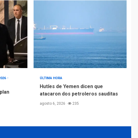
2026
ÚLTIMA HORA
Hutíes de Yemen dicen que
 plan
atacaron dos petroleros sauditas
agosto 6, 2026
235