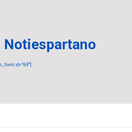
a Notiespartano
_form id="69"]