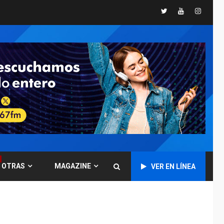
Twitter
Youtube
Instagr
POLÍTICA
TITULARES
ÚLTIMA HORA
CNP plantea incluir
Libertad de Expresión
en agenda de
6
negociación con
comisión de AN 2015
DESTACADOS
NACIONALES
ÚLTIMA HORA
Gobierno nacional y
regional nos
respaldaron desde el
primer momento tras
7
terremotos del 24J
OTRAS
MAGAZINE
VER EN LÍNEA
asegura Gustavo
Duque
NACIONALES
TITULARES
ÚLTIMA HORA
Reanudan