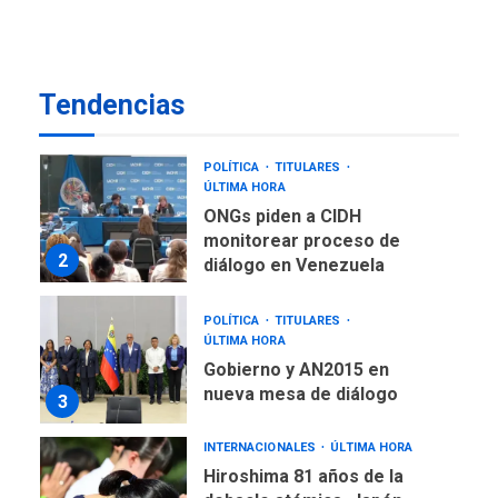
TITULARES
ÚLTIMA HORA
De la Espriella asumirá
Presidencia en ceremonia
1
atípica fuera de Bogotá
Tendencias
POLÍTICA
TITULARES
ÚLTIMA HORA
ONGs piden a CIDH
monitorear proceso de
2
diálogo en Venezuela
POLÍTICA
TITULARES
ÚLTIMA HORA
Gobierno y AN2015 en
nueva mesa de diálogo
3
INTERNACIONALES
ÚLTIMA HORA
Hiroshima 81 años de la
debacle atómica. Japón
debate principios no