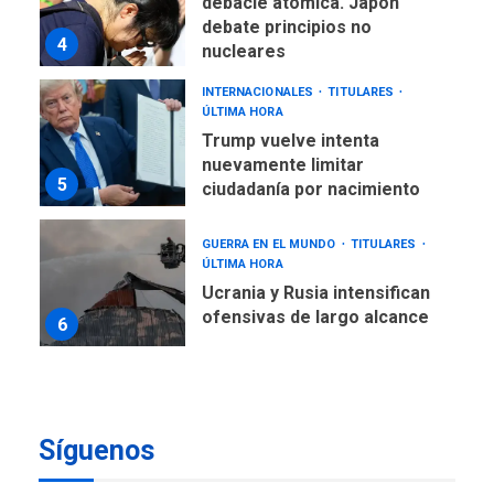
4
nucleares
INTERNACIONALES
TITULARES
ÚLTIMA HORA
Trump vuelve intenta
nuevamente limitar
5
ciudadanía por nacimiento
GUERRA EN EL MUNDO
TITULARES
ÚLTIMA HORA
Ucrania y Rusia intensifican
ofensivas de largo alcance
6
LATINOAMÉRICA Y CARIBE
TITULARES
ÚLTIMA HORA
EEUU sanciona a ocho
militares y cinco entidades
7
cubanas
Síguenos
LATINOAMÉRICA Y CARIBE
TITULARES
ÚLTIMA HORA