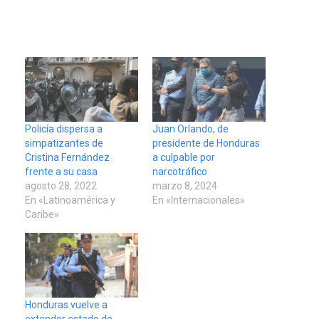
Policía dispersa a
Juan Orlando, de
simpatizantes de
presidente de Honduras
Cristina Fernández
a culpable por
frente a su casa
narcotráfico
agosto 28, 2022
marzo 8, 2024
En «Latinoamérica y
En «Internacionales»
Caribe»
Honduras vuelve a
extender estado de