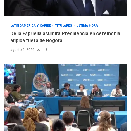
nucleares
INTERNACIONALES
TITULARES
ÚLTIMA HORA
Trump vuelve intenta
LATINOAMÉRICA Y CARIBE
TITULARES
ÚLTIMA HORA
nuevamente limitar
De la Espriella asumirá Presidencia en ceremonia
5
ciudadanía por nacimiento
atípica fuera de Bogotá
agosto 6, 2026
113