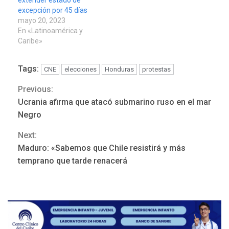
excepción por 45 días
mayo 20, 2023
En «Latinoamérica y
Caribe»
Tags:
CNE
elecciones
Honduras
protestas
Previous:
Continue
Ucrania afirma que atacó submarino ruso en el mar
Reading
Negro
POLÍTICA
TITULARES
Next:
ÚLTIMA HORA
Maduro: «Sabemos que Chile resistirá y más
Gobierno y AN2015 en
temprano que tarde renacerá
nueva mesa de diálogo
3
INTERNACIONALES
ÚLTIMA HORA
Hiroshima 81 años de la
debacle atómica. Japón
debate principios no