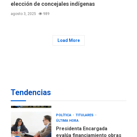
elección de concejales indígenas
operativa con flota
vehicular de 60 unidades
agosto 3, 2025
989
adquiridas en un año de
6
gestión
Load More
REGIONALES
ÚLTIMA HORA
Reparan hundimiento de la
«Juan Bautista Arismendi» a
la altura de Macho Muerto
7
REGIONALES
ÚLTIMA HORA
Alcaldía de Mariño climatiza
Tendencias
Núcleo del Sistema de
Orquestas Porlamar
1
POLÍTICA
TITULARES
ÚLTIMA HORA
Presidenta Encargada
evalúa financiamiento obras