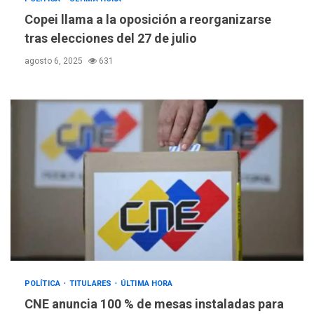
Copei llama a la oposición a reorganizarse
LATINOAMÉRICA Y CARIBE
tras elecciones del 27 de julio
TITULARES
ÚLTIMA HORA
Atentado con drones
agosto 6, 2025
631
explosivos deja un policía
3
muerto
REGIONALES
ÚLTIMA HORA
Libro de Guadalupe Burelli
eleva sus velas en
Margarita
4
REGIONALES
ÚLTIMA HORA
Margarita será sede de
Programa “Cuidadores 360”
para aprender a atender
5
adultos mayores
POLÍTICA
TITULARES
ÚLTIMA HORA
REGIONALES
ÚLTIMA HORA
CNE anuncia 100 % de mesas instaladas para
Mariño fortalece capacidad