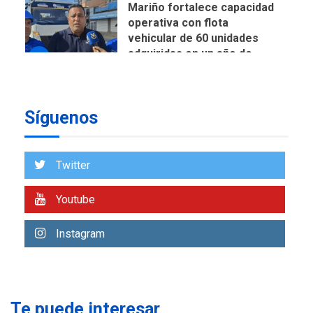
Mariño fortalece capacidad
operativa con flota
vehicular de 60 unidades
adquiridas en un año de
6
gestión
REGIONALES
ÚLTIMA HORA
Síguenos
Reparan hundimiento de la
«Juan Bautista Arismendi» a
la altura de Macho Muerto
7
Twitter
REGIONALES
ÚLTIMA HORA
Youtube
Alcaldía de Mariño climatiza
Núcleo del Sistema de
Instagram
Orquestas Porlamar
1
POLÍTICA
TITULARES
ÚLTIMA HORA
Presidenta Encargada
Te puede interesar