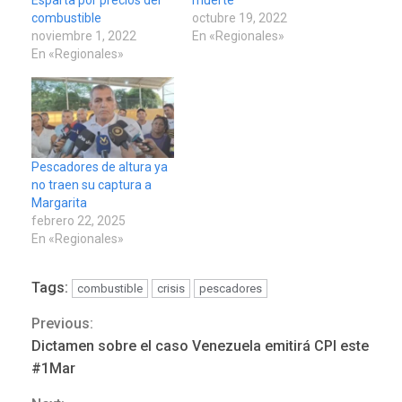
combustible
octubre 19, 2022
noviembre 1, 2022
En «Regionales»
En «Regionales»
Pescadores de altura ya
no traen su captura a
Margarita
febrero 22, 2025
En «Regionales»
Tags:
combustible
crisis
pescadores
Previous:
Continue
Dictamen sobre el caso Venezuela emitirá CPI este
POLÍTICA
TITULARES
Reading
ÚLTIMA HORA
#1Mar
ONGs piden a CIDH