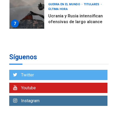
GUERRA EN EL MUNDO
TITULARES
ÚLTIMA HORA
Ucrania y Rusia intensifican
ofensivas de largo alcance
7
NACIONALES
TITULARES
ÚLTIMA HORA
Instalan carpas metálicas
como terminales
Síguenos
temporales en Aeropuerto
1
de Maiquetía
LATINOAMÉRICA Y CARIBE
Twitter
TITULARES
ÚLTIMA HORA
De la Espriella asumirá
Youtube
Presidencia en ceremonia
2
atípica fuera de Bogotá
Instagram
POLÍTICA
TITULARES
ÚLTIMA HORA
ONGs piden a CIDH