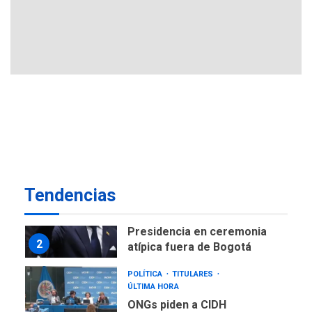
GUERRA EN EL MUNDO
TITULARES
ÚLTIMA HORA
Ucrania y Rusia intensifican
ofensivas de largo alcance
7
NACIONALES
TITULARES
ÚLTIMA HORA
Instalan carpas metálicas
como terminales
temporales en Aeropuerto
1
de Maiquetía
LATINOAMÉRICA Y CARIBE
Tendencias
TITULARES
ÚLTIMA HORA
De la Espriella asumirá
Presidencia en ceremonia
2
atípica fuera de Bogotá
POLÍTICA
TITULARES
ÚLTIMA HORA
ONGs piden a CIDH