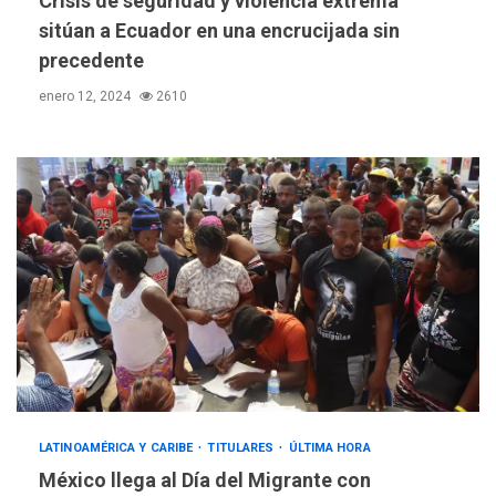
Crisis de seguridad y violencia extrema
de almacenamiento de agua
a Corazón de Mi Patria
sitúan a Ecuador en una encrucijada sin
3
precedente
REGIONALES
ÚLTIMA HORA
enero 12, 2024
2610
Alcaldía de Maneiro sigue
atendiendo falta de agua
con plan de contingencia
4
OPINIÓN
ÚLTIMA HORA
Pesadilla hídrica, por
Manuel Avila
5
POLÍTICA
ÚLTIMA HORA
Delcy Rodríguez designa
nuevo presidente de
Corpoelec y nuevo
LATINOAMÉRICA Y CARIBE
TITULARES
ÚLTIMA HORA
viceministro de Servicios
6
México llega al Día del Migrante con
Eléctricos