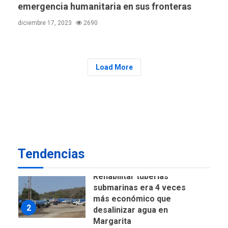
emergencia humanitaria en sus fronteras
DEPORTES
TITULARES
ÚLTIMA HORA
diciembre 17, 2023
2690
Lionel Messi llega a
Argentina para despedir a
7
su padre
Load More
DESTACADOS
REGIONALES
ÚLTIMA HORA
ASOMAYOR se afilia a la
Cámara de Comercio para
impulsar la economía
1
plateada
REGIONALES
TITULARES
Tendencias
ÚLTIMA HORA
Rehabilitar tuberías
submarinas era 4 veces
más económico que
2
desalinizar agua en
Margarita