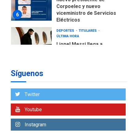
Corpoelec y nuevo
viceministro de Servicios
6
Eléctricos
DEPORTES
TITULARES
ÚLTIMA HORA
Lionel Messi llega a
Argentina para despedir a
7
su padre
DESTACADOS
REGIONALES
ÚLTIMA HORA
Síguenos
ASOMAYOR se afilia a la
Cámara de Comercio para
impulsar la economía
1
Twitter
plateada
REGIONALES
TITULARES
Youtube
ÚLTIMA HORA
Rehabilitar tuberías
Instagram
submarinas era 4 veces
más económico que