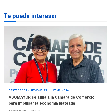
2
desalinizar agua en
Margarita
Te puede interesar
REGIONALES
ÚLTIMA HORA
Gobernadora llevó tanques
de almacenamiento de agua
a Corazón de Mi Patria
3
REGIONALES
ÚLTIMA HORA
Alcaldía de Maneiro sigue
atendiendo falta de agua
con plan de contingencia
4
OPINIÓN
ÚLTIMA HORA
DESTACADOS
REGIONALES
ÚLTIMA HORA
Pesadilla hídrica, por
Manuel Avila
ASOMAYOR se afilia a la Cámara de Comercio
5
para impulsar la economía plateada