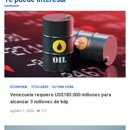
NACIONALES
TITULARES
ÚLTIMA HORA
Dólar cierra la semana en
756,71 bolívares
3
POLÍTICA
TITULARES
ÚLTIMA HORA
Libertad plena para jueza
María Lourdes Afiuni
4
ECONOMÍA
TITULARES
ÚLTIMA HORA
INTERNACIONALES
TITULARES
ÚLTIMA HORA
Venezuela requiere US$183.000 millones para
España impone controles
alcanzar 3 millones de bdp
fronterizos a Italia
5
agosto 7, 2026
121