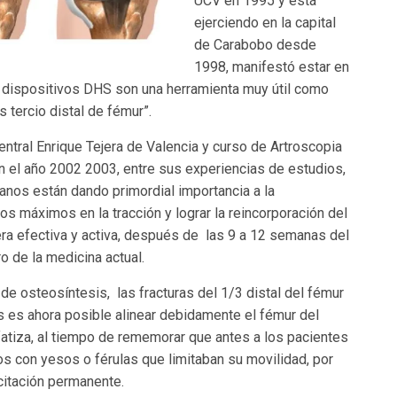
UCV en 1995 y está
ejerciendo en la capital
de Carabobo desde
1998, manifestó estar en
 dispositivos DHS son una herramienta muy útil como
s tercio distal de fémur”.
ntral Enrique Tejera de Valencia y curso de Artroscopia
n el año 2002­ 2003, entre sus experiencias de estudios,
anos están dando primordial importancia a la
os máximos en la tracción y lograr la reincorporación del
era efectiva y activa, después de las 9 a 12 semanas del
o de la medicina actual.
de osteosíntesis, las fracturas del 1/3 distal del fémur
is es ahora posible alinear debidamente el fémur del
fatiza, al tiempo de rememorar que antes a los pacientes
os con yesos o férulas que limitaban su movilidad, por
citación permanente.