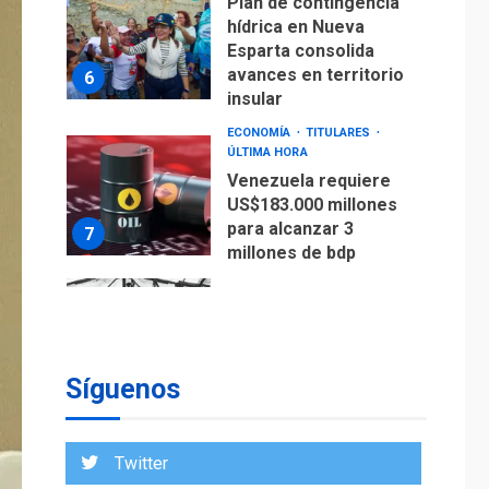
ÚLTIMA HORA
Venezuela requiere
US$183.000 millones
para alcanzar 3
7
millones de bdp
REGIONALES
ÚLTIMA HORA
Libro de Guadalupe
Burelli eleva sus
velas en Margarita
1
REGIONALES
ÚLTIMA HORA
Margarita será sede
de Programa
“Cuidadores 360”
Síguenos
para aprender a
2
atender adultos
mayores
Twitter
REGIONALES
ÚLTIMA HORA