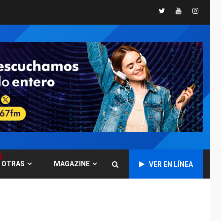
Libro de Guadalupe
Twitter
Youtube
Instagr
Burelli eleva sus
velas en Margarita
1
REGIONALES
ÚLTIMA HORA
Margarita será sede
de Programa
“Cuidadores 360”
para aprender a
2
atender adultos
mayores
REGIONALES
ÚLTIMA HORA
Mariño fortalece
capacidad operativa
OTRAS
MAGAZINE
VER EN LÍNEA
con flota vehicular de
60 unidades
3
adquiridas en un año
de gestión
REGIONALES
ÚLTIMA HORA