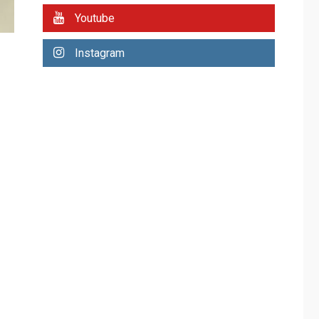
Mariño fortalece
Youtube
capacidad operativa
con flota vehicular de
60 unidades
Instagram
3
adquiridas en un año
de gestión
REGIONALES
ÚLTIMA HORA
Reparan hundimiento
de la «Juan Bautista
Arismendi» a la altura
4
de Macho Muerto
REGIONALES
TECNOLOGÍA
ÚLTIMA HORA
Fedecámaras NE y
Unimar trabajan en
diplomado para
creación y manejo de
5
estadísticas de
turismo