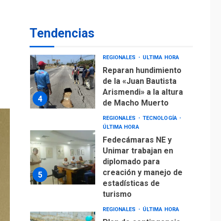
Reparan hundimiento
de la «Juan Bautista
Tendencias
Arismendi» a la altura
4
de Macho Muerto
REGIONALES
TECNOLOGÍA
ÚLTIMA HORA
Fedecámaras NE y
Unimar trabajan en
diplomado para
creación y manejo de
5
estadísticas de
turismo
REGIONALES
ÚLTIMA HORA
Plan de contingencia
hídrica en Nueva
Esparta consolida
avances en territorio
6
insular
ECONOMÍA
TITULARES