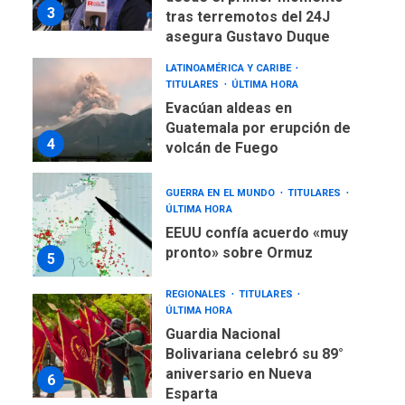
3
tras terremotos del 24J
asegura Gustavo Duque
LATINOAMÉRICA Y CARIBE
TITULARES
ÚLTIMA HORA
Evacúan aldeas en
Guatemala por erupción de
4
volcán de Fuego
GUERRA EN EL MUNDO
TITULARES
ÚLTIMA HORA
EEUU confía acuerdo «muy
pronto» sobre Ormuz
5
REGIONALES
TITULARES
ÚLTIMA HORA
Guardia Nacional
Bolivariana celebró su 89°
aniversario en Nueva
6
Esparta