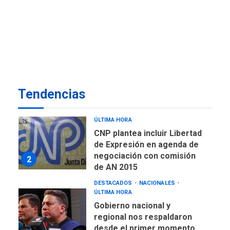
del Campo: Arrancó la
jornada de Cataratas 2026
7
REGIONALES
TITULARES
ÚLTIMA HORA
Concejo Municipal de
Mariño respalda a Cámara
de Comercio para reforma
1
Tendencias
de Ley de Puerto Libre
POLÍTICA
TITULARES
ÚLTIMA HORA
CNP plantea incluir Libertad
de Expresión en agenda de
negociación con comisión
2
de AN 2015
DESTACADOS
NACIONALES
ÚLTIMA HORA
Gobierno nacional y
regional nos respaldaron
desde el primer momento