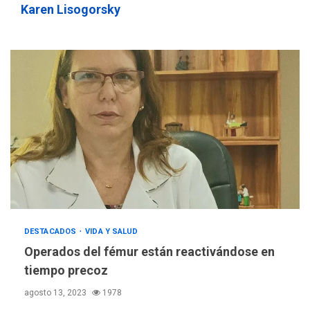
LATINOAMÉRICA Y CARIBE
Karen Lisogorsky
TITULARES
ÚLTIMA HORA
Evacúan aldeas en
Guatemala por erupción de
4
volcán de Fuego
GUERRA EN EL MUNDO
TITULARES
ÚLTIMA HORA
EEUU confía acuerdo «muy
pronto» sobre Ormuz
5
REGIONALES
TITULARES
ÚLTIMA HORA
Guardia Nacional
Bolivariana celebró su 89°
DESTACADOS
VIDA Y SALUD
aniversario en Nueva
6
Operados del fémur están reactivándose en
Esparta
tiempo precoz
REGIONALES
ÚLTIMA HORA
agosto 13, 2023
1978
Misión Milagro en Antolín