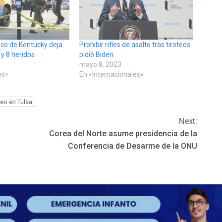
nco de Kentucky deja
Prohibir rifles de asalto tras tiroteos
y 8 heridos
pidió Biden
mayo 8, 2023
os»
En «Internacionales»
teo en Tulsa
Next:
Corea del Norte asume presidencia de la
Conferencia de Desarme de la ONU