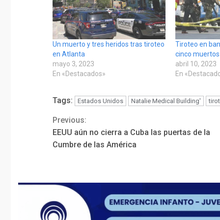
Un muerto y tres heridos tras tiroteo
Tiroteo en ba
en Atlanta
cinco muertos 
mayo 3, 2023
abril 10, 2023
En «Destacados»
En «Destacad
Tags:
Estados Unidos
Natalie Medical Building'
tiro
Previous:
Continue
EEUU aún no cierra a Cuba las puertas de la
Reading
Cumbre de las América