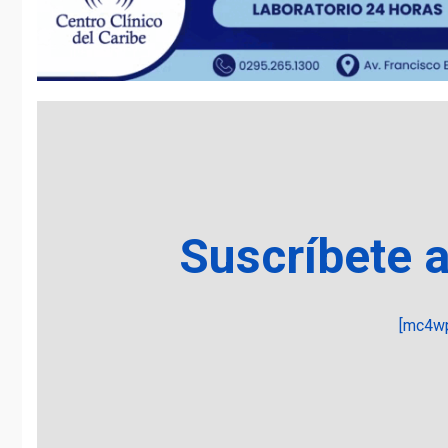
Suscríbete 
[mc4wp