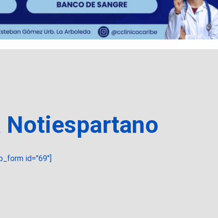
a Notiespartano
_form id="69"]