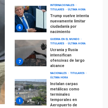
TITULARES
ÚLTIMA HORA
Ucrania y Rusia
intensifican
ofensivas de largo
7
alcance
NACIONALES
TITULARES
ÚLTIMA HORA
Instalan carpas
metálicas como
terminales
temporales en
1
Aeropuerto de
Maiquetía
LATINOAMÉRICA Y CARIBE
TITULARES
ÚLTIMA HORA
De la Espriella
asumirá Presidencia
en ceremonia atípica
2
fuera de Bogotá