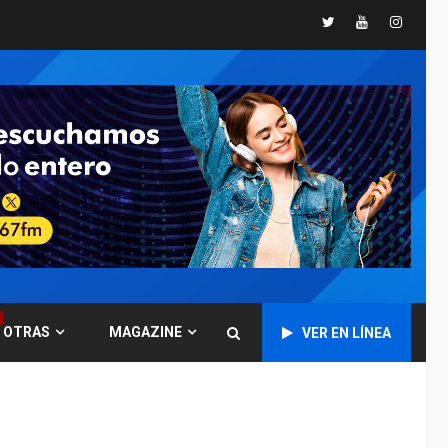
ÚLTIMA HORA
Twitter
Youtube
Instagr
Instalan carpas
metálicas como
terminales
temporales en
1
Aeropuerto de
Maiquetía
LATINOAMÉRICA Y CARIBE
TITULARES
ÚLTIMA HORA
De la Espriella
asumirá Presidencia
en ceremonia atípica
2
fuera de Bogotá
POLÍTICA
TITULARES
ÚLTIMA HORA
OTRAS
MAGAZINE
VER EN LÍNEA
ONGs piden a CIDH
monitorear proceso
de diálogo en
3
Venezuela