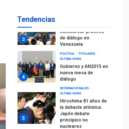
POLÍTICA
TITULARES
ÚLTIMA HORA
Gobierno y AN2015 en
Tendencias
nueva mesa de
4
diálogo
INTERNACIONALES
ÚLTIMA HORA
Hiroshima 81 años de
la debacle atómica.
Japón debate
5
principios no
nucleares
INTERNACIONALES
TITULARES
ÚLTIMA HORA
Trump vuelve intenta
nuevamente limitar
ciudadanía por
6
nacimiento
GUERRA EN EL MUNDO