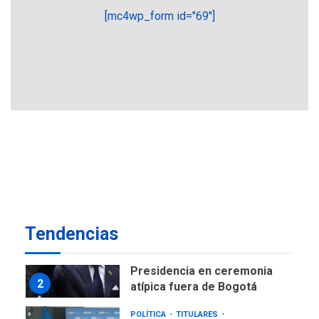
6
ciudadanía por nacimiento
[mc4wp_form id="69"]
GUERRA EN EL MUNDO
TITULARES
ÚLTIMA HORA
Ucrania y Rusia intensifican
ofensivas de largo alcance
7
NACIONALES
TITULARES
ÚLTIMA HORA
Instalan carpas metálicas
como terminales
temporales en Aeropuerto
1
de Maiquetía
LATINOAMÉRICA Y CARIBE
Tendencias
TITULARES
ÚLTIMA HORA
De la Espriella asumirá
Presidencia en ceremonia
2
atípica fuera de Bogotá
POLÍTICA
TITULARES