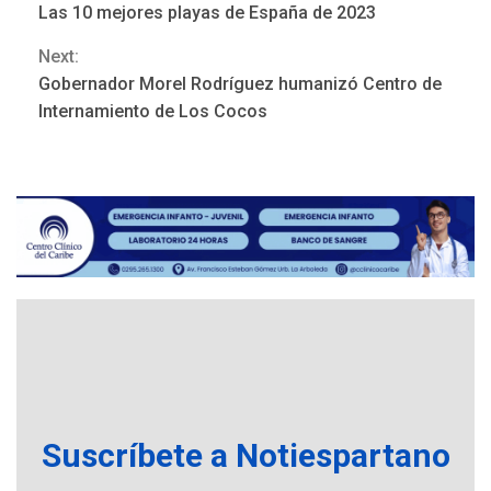
ÚLTIMA HORA
Las 10 mejores playas de España de 2023
ONGs piden a CIDH
Reading
Next:
monitorear proceso de
3
diálogo en Venezuela
Gobernador Morel Rodríguez humanizó Centro de
Internamiento de Los Cocos
POLÍTICA
TITULARES
ÚLTIMA HORA
Gobierno y AN2015 en
nueva mesa de diálogo
4
INTERNACIONALES
ÚLTIMA HORA
Hiroshima 81 años de la
debacle atómica. Japón
debate principios no
5
nucleares
INTERNACIONALES
TITULARES
ÚLTIMA HORA
Suscríbete a Notiespartano
Trump vuelve intenta
nuevamente limitar