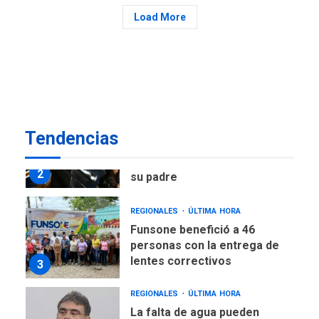
POLÍTICA
ÚLTIMA HORA
Load More
Delcy Rodríguez designa
nuevo presidente de
Corpoelec y nuevo
viceministro de Servicios
1
Eléctricos
DEPORTES
TITULARES
ÚLTIMA HORA
Tendencias
Lionel Messi llega a
Argentina para despedir a
2
su padre
REGIONALES
ÚLTIMA HORA
Funsone benefició a 46
personas con la entrega de
lentes correctivos
3
REGIONALES
ÚLTIMA HORA
La falta de agua pueden