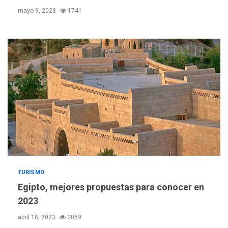
mayo 9, 2023
1741
REGIONALES
ÚLTIMA HORA
Funsone benefició a 46
personas con la entrega de
TURISMO
lentes correctivos
3
Egipto, mejores propuestas para conocer en
2023
REGIONALES
ÚLTIMA HORA
La falta de agua pueden
abril 18, 2023
2069
llevar a problemas