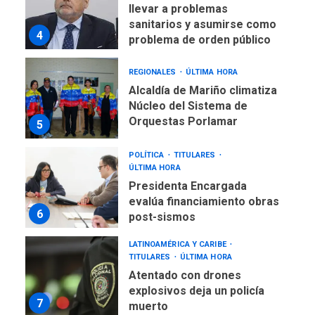
llevar a problemas
sanitarios y asumirse como
4
problema de orden público
REGIONALES
ÚLTIMA HORA
Alcaldía de Mariño climatiza
Núcleo del Sistema de
Orquestas Porlamar
5
POLÍTICA
TITULARES
ÚLTIMA HORA
Presidenta Encargada
evalúa financiamiento obras
6
post-sismos
LATINOAMÉRICA Y CARIBE
TITULARES
ÚLTIMA HORA
Atentado con drones
explosivos deja un policía
7
muerto