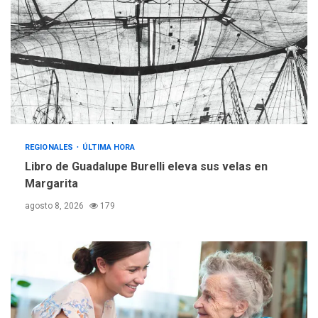
REGIONALES
ÚLTIMA HORA
Mariño fortalece capacidad
operativa con flota
vehicular de 60 unidades
adquiridas en un año de
3
gestión
REGIONALES
ÚLTIMA HORA
Reparan hundimiento de la
«Juan Bautista Arismendi» a
REGIONALES
ÚLTIMA HORA
la altura de Macho Muerto
Libro de Guadalupe Burelli eleva sus velas en
4
Margarita
REGIONALES
TECNOLOGÍA
agosto 8, 2026
179
ÚLTIMA HORA
Fedecámaras NE y Unimar
trabajan en diplomado para
creación y manejo de
5
estadísticas de turismo