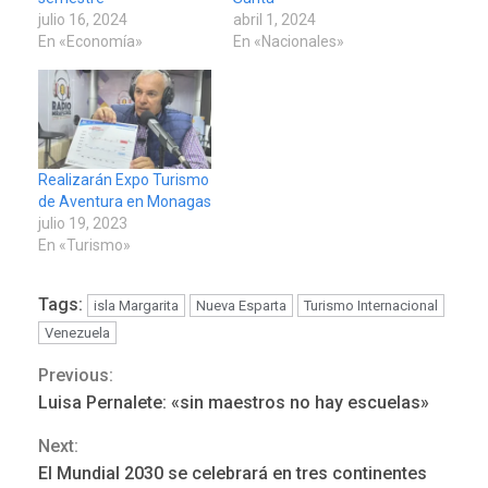
julio 16, 2024
abril 1, 2024
En «Economía»
En «Nacionales»
Realizarán Expo Turismo
de Aventura en Monagas
julio 19, 2023
En «Turismo»
Tags:
isla Margarita
Nueva Esparta
Turismo Internacional
Venezuela
Previous:
Continue
Luisa Pernalete: «sin maestros no hay escuelas»
Reading
REGIONALES
ÚLTIMA HORA
Next:
Mariño fortalece capacidad
El Mundial 2030 se celebrará en tres continentes