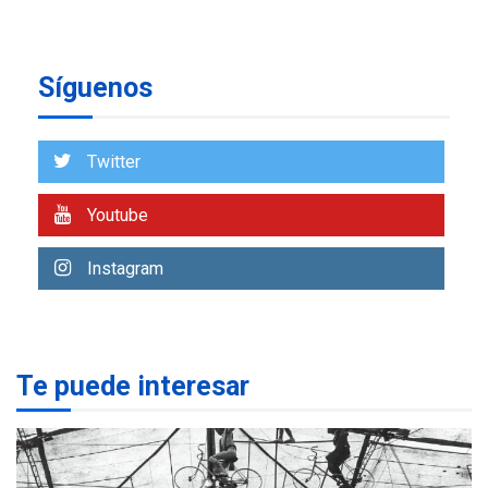
avances en territorio
6
insular
Síguenos
ECONOMÍA
TITULARES
ÚLTIMA HORA
Venezuela requiere
US$183.000 millones para
Twitter
7
alcanzar 3 millones de bdp
Youtube
REGIONALES
ÚLTIMA HORA
Libro de Guadalupe Burelli
Instagram
eleva sus velas en
Margarita
1
REGIONALES
ÚLTIMA HORA
Te puede interesar
Margarita será sede de
Programa “Cuidadores 360”
para aprender a atender
2
adultos mayores