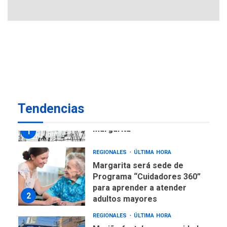
6
insular
ECONOMÍA
TITULARES
ÚLTIMA HORA
Venezuela requiere
US$183.000 millones para
7
alcanzar 3 millones de bdp
REGIONALES
ÚLTIMA HORA
Tendencias
Libro de Guadalupe Burelli
eleva sus velas en
Margarita
1
REGIONALES
ÚLTIMA HORA
Margarita será sede de
Programa “Cuidadores 360”
para aprender a atender
2
adultos mayores
REGIONALES
ÚLTIMA HORA