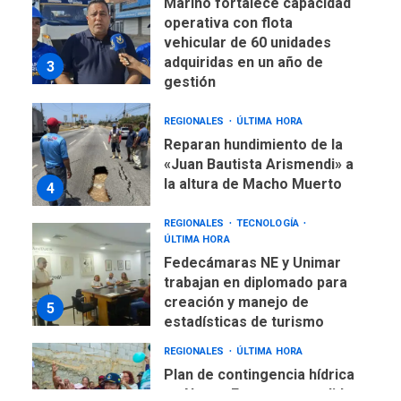
Mariño fortalece capacidad
operativa con flota
vehicular de 60 unidades
adquiridas en un año de
3
gestión
REGIONALES
ÚLTIMA HORA
Reparan hundimiento de la
«Juan Bautista Arismendi» a
la altura de Macho Muerto
4
REGIONALES
TECNOLOGÍA
ÚLTIMA HORA
Fedecámaras NE y Unimar
trabajan en diplomado para
creación y manejo de
5
estadísticas de turismo
REGIONALES
ÚLTIMA HORA
Plan de contingencia hídrica
en Nueva Esparta consolida