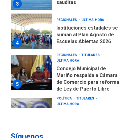
sauditas
3
REGIONALES
ÚLTIMA HORA
Instituciones estadales se
suman al Plan Agosto de
Escuelas Abiertas 2026
4
REGIONALES
TITULARES
ÚLTIMA HORA
Concejo Municipal de
Mariño respalda a Cámara
de Comercio para reforma
5
de Ley de Puerto Libre
POLÍTICA
TITULARES
ÚLTIMA HORA
CNP plantea incluir Libertad
de Expresión en agenda de
negociación con comisión
6
de AN 2015
Síguenos