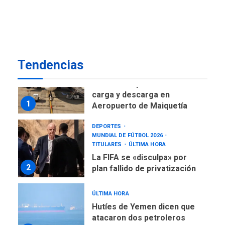
regional nos respaldaron
desde el primer momento
7
tras terremotos del 24J
asegura Gustavo Duque
Tendencias
NACIONALES
TITULARES
ÚLTIMA HORA
Reanudan operaciones de
carga y descarga en
1
Aeropuerto de Maiquetía
DEPORTES
MUNDIAL DE FÚTBOL 2026
TITULARES
ÚLTIMA HORA
La FIFA se «disculpa» por
2
plan fallido de privatización
ÚLTIMA HORA
Hutíes de Yemen dicen que
atacaron dos petroleros