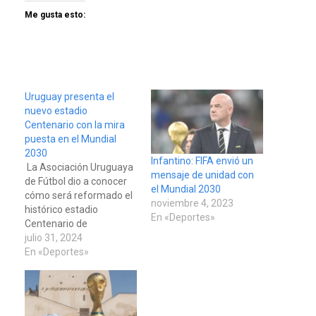
Me gusta esto:
Uruguay presenta el
nuevo estadio
Centenario con la mira
puesta en el Mundial
2030
Infantino: FIFA envió un
La Asociación Uruguaya
mensaje de unidad con
de Fútbol dio a conocer
el Mundial 2030
cómo será reformado el
noviembre 4, 2023
histórico estadio
En «Deportes»
Centenario de
Montevideo de cara al
julio 31, 2024
Mundial 2030, en el que
En «Deportes»
el país sudamericano
albergará el encuentro
inaugural. El pasado
lunes, las federaciones