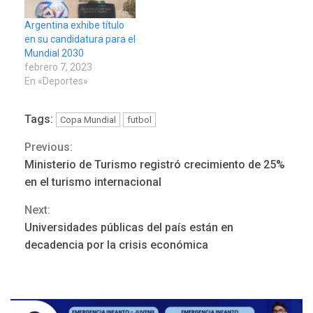
miembro de la
candidatura del
Argentina exhibe título
entregaron en París "los
en su candidatura para el
expedientes" de la esta…
Mundial 2030
febrero 7, 2023
En «Deportes»
Tags:
Copa Mundial
futbol
Previous:
Continue
Ministerio de Turismo registró crecimiento de 25%
Reading
en el turismo internacional
Next:
Universidades públicas del país están en
ÚLTIMA HORA
decadencia por la crisis económica
Hutíes de Yemen dicen que
atacaron dos petroleros
sauditas
3