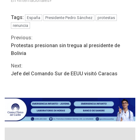
En «Internacionales»
Tags:
España
Presidente Pedro Sánchez
protestas
renuncia
Previous:
Continue
POLÍTICA
TITULARES
ÚLTIMA HORA
Protestas presionan sin tregua al presidente de
ONGs piden a CIDH
Reading
Bolivia
monitorear proceso de
3
diálogo en Venezuela
Next:
Jefe del Comando Sur de EEUU visitó Caracas
POLÍTICA
TITULARES
ÚLTIMA HORA
Gobierno y AN2015 en
nueva mesa de diálogo
4
INTERNACIONALES
ÚLTIMA HORA
Hiroshima 81 años de la
debacle atómica. Japón
debate principios no