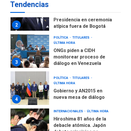
LATINOAMÉRICA Y CARIBE
Tendencias
TITULARES
ÚLTIMA HORA
De la Espriella asumirá
Presidencia en ceremonia
2
atípica fuera de Bogotá
POLÍTICA
TITULARES
ÚLTIMA HORA
ONGs piden a CIDH
monitorear proceso de
3
diálogo en Venezuela
POLÍTICA
TITULARES
ÚLTIMA HORA
Gobierno y AN2015 en
nueva mesa de diálogo
4
INTERNACIONALES
ÚLTIMA HORA
Hiroshima 81 años de la
debacle atómica. Japón