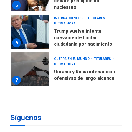
debate principios no
5
nucleares
INTERNACIONALES
TITULARES
ÚLTIMA HORA
Trump vuelve intenta
nuevamente limitar
6
ciudadanía por nacimiento
GUERRA EN EL MUNDO
TITULARES
ÚLTIMA HORA
Ucrania y Rusia intensifican
ofensivas de largo alcance
7
NACIONALES
TITULARES
ÚLTIMA HORA
Instalan carpas metálicas
como terminales
Síguenos
temporales en Aeropuerto
1
de Maiquetía