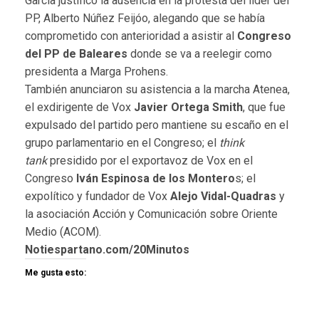
García justificó la ausencia en la protesta del líder del
PP, Alberto Núñez Feijóo, alegando que se había
comprometido con anterioridad a asistir al
Congreso
del PP de Baleares
donde se va a reelegir como
presidenta a Marga Prohens.
También anunciaron su asistencia a la marcha Atenea,
el exdirigente de Vox
Javier Ortega Smith
, que fue
expulsado del partido pero mantiene su escaño en el
grupo parlamentario en el Congreso; el
think
tank
presidido por el exportavoz de Vox en el
Congreso
Iván Espinosa de los Montero
s; el
expolítico y fundador de Vox
Alejo Vidal-Quadras
y
la asociación Acción y Comunicación sobre Oriente
Medio (ACOM).
Notiespartano.com/20Minutos
Me gusta esto: