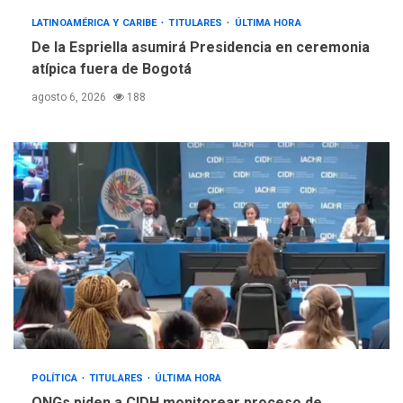
LATINOAMÉRICA Y CARIBE
TITULARES
ÚLTIMA HORA
De la Espriella asumirá Presidencia en ceremonia
atípica fuera de Bogotá
agosto 6, 2026
188
POLÍTICA
TITULARES
ÚLTIMA HORA
ONGs piden a CIDH monitorear proceso de