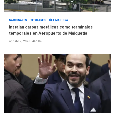
debate principios no
5
nucleares
NACIONALES
TITULARES
ÚLTIMA HORA
Instalan carpas metálicas como terminales
temporales en Aeropuerto de Maiquetía
agosto 7, 2026
184