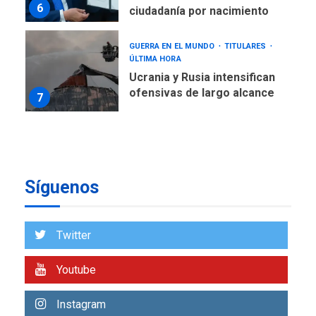
6
ciudadanía por nacimiento
GUERRA EN EL MUNDO
TITULARES
ÚLTIMA HORA
Ucrania y Rusia intensifican
ofensivas de largo alcance
7
NACIONALES
TITULARES
ÚLTIMA HORA
Instalan carpas metálicas
como terminales
Síguenos
temporales en Aeropuerto
1
de Maiquetía
LATINOAMÉRICA Y CARIBE
Twitter
TITULARES
ÚLTIMA HORA
De la Espriella asumirá
Youtube
Presidencia en ceremonia
2
atípica fuera de Bogotá
Instagram