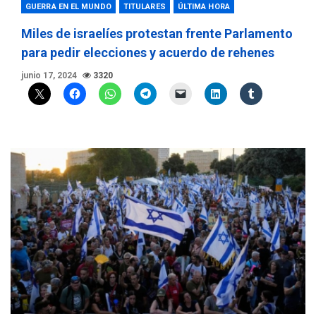
GUERRA EN EL MUNDO
TITULARES
ÚLTIMA HORA
Miles de israelíes protestan frente Parlamento
para pedir elecciones y acuerdo de rehenes
junio 17, 2024
3320