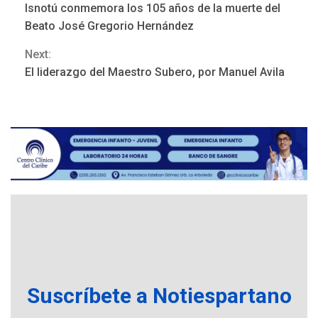
ÚLTIMA HORA
Isnotú conmemora los 105 años de la muerte del
ONGs piden a CIDH
Reading
Beato José Gregorio Hernández
monitorear proceso de
3
diálogo en Venezuela
Next:
El liderazgo del Maestro Subero, por Manuel Avila
POLÍTICA
TITULARES
ÚLTIMA HORA
Gobierno y AN2015 en
nueva mesa de diálogo
4
INTERNACIONALES
ÚLTIMA HORA
Hiroshima 81 años de la
debacle atómica. Japón
debate principios no
5
nucleares
INTERNACIONALES
TITULARES
ÚLTIMA HORA
Suscríbete a Notiespartano
Trump vuelve intenta
nuevamente limitar