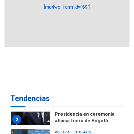
6
ciudadanía por nacimiento
[mc4wp_form id="69"]
GUERRA EN EL MUNDO
TITULARES
ÚLTIMA HORA
Ucrania y Rusia intensifican
ofensivas de largo alcance
7
NACIONALES
TITULARES
ÚLTIMA HORA
Instalan carpas metálicas
como terminales
temporales en Aeropuerto
1
de Maiquetía
LATINOAMÉRICA Y CARIBE
Tendencias
TITULARES
ÚLTIMA HORA
De la Espriella asumirá
Presidencia en ceremonia
2
atípica fuera de Bogotá
POLÍTICA
TITULARES