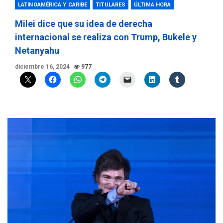
LATINOAMÉRICA Y CARIBE
TITULARES
ÚLTIMA HORA
Milei dice que su idea de derecha
internacional se realiza con Trump, Bukele y
Netanyahu
diciembre 16, 2024
977