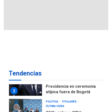
GUERRA EN EL MUNDO
TITULARES
ÚLTIMA HORA
Ucrania y Rusia intensifican
ofensivas de largo alcance
7
NACIONALES
TITULARES
ÚLTIMA HORA
Instalan carpas metálicas
como terminales
temporales en Aeropuerto
1
de Maiquetía
LATINOAMÉRICA Y CARIBE
Tendencias
TITULARES
ÚLTIMA HORA
De la Espriella asumirá
Presidencia en ceremonia
2
atípica fuera de Bogotá
POLÍTICA
TITULARES
ÚLTIMA HORA