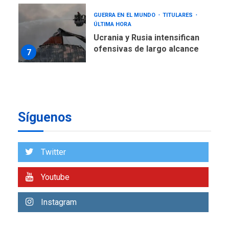
GUERRA EN EL MUNDO
TITULARES
ÚLTIMA HORA
Ucrania y Rusia intensifican
ofensivas de largo alcance
7
NACIONALES
TITULARES
ÚLTIMA HORA
Instalan carpas metálicas
como terminales
Síguenos
temporales en Aeropuerto
1
de Maiquetía
LATINOAMÉRICA Y CARIBE
Twitter
TITULARES
ÚLTIMA HORA
De la Espriella asumirá
Youtube
Presidencia en ceremonia
2
atípica fuera de Bogotá
Instagram
POLÍTICA
TITULARES
ÚLTIMA HORA