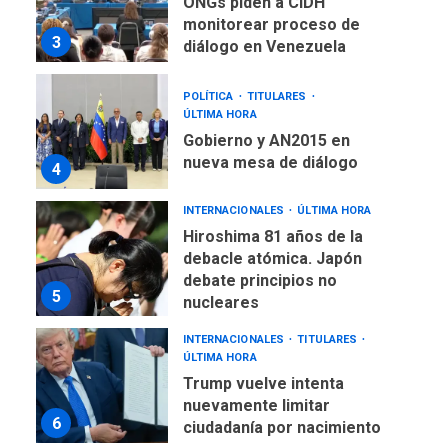
ONGs piden a CIDH
monitorear proceso de
3
diálogo en Venezuela
POLÍTICA
TITULARES
ÚLTIMA HORA
Gobierno y AN2015 en
nueva mesa de diálogo
4
INTERNACIONALES
ÚLTIMA HORA
Hiroshima 81 años de la
debacle atómica. Japón
debate principios no
5
nucleares
INTERNACIONALES
TITULARES
ÚLTIMA HORA
Trump vuelve intenta
nuevamente limitar
6
ciudadanía por nacimiento