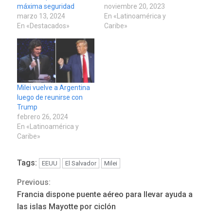
máxima seguridad
noviembre 20, 2023
marzo 13, 2024
En «Latinoamérica y
En «Destacados»
Caribe»
Milei vuelve a Argentina
luego de reunirse con
Trump
febrero 26, 2024
En «Latinoamérica y
Caribe»
Tags:
EEUU
El Salvador
Milei
Previous:
Continue
Francia dispone puente aéreo para llevar ayuda a
POLÍTICA
TITULARES
Reading
ÚLTIMA HORA
las islas Mayotte por ciclón
ONGs piden a CIDH