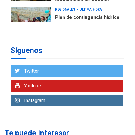
Plan de contingencia hídrica
en Nueva Esparta consolida
avances en territorio
6
insular
ECONOMÍA
TITULARES
ÚLTIMA HORA
Síguenos
Venezuela requiere
US$183.000 millones para
7
alcanzar 3 millones de bdp
Twitter
REGIONALES
ÚLTIMA HORA
Youtube
Libro de Guadalupe Burelli
eleva sus velas en
Margarita
Instagram
1
REGIONALES
ÚLTIMA HORA
Margarita será sede de
Programa “Cuidadores 360”
Te puede interesar
para aprender a atender