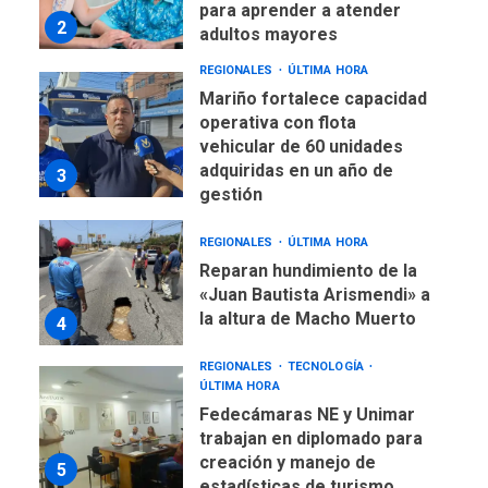
REGIONALES
ÚLTIMA HORA
Mariño fortalece capacidad
operativa con flota
vehicular de 60 unidades
adquiridas en un año de
3
gestión
REGIONALES
ÚLTIMA HORA
Reparan hundimiento de la
«Juan Bautista Arismendi» a
la altura de Macho Muerto
4
REGIONALES
TECNOLOGÍA
ÚLTIMA HORA
Fedecámaras NE y Unimar
trabajan en diplomado para
creación y manejo de
5
estadísticas de turismo
REGIONALES
ÚLTIMA HORA