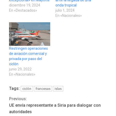
excepcional» en Mayotte
ante la llegada de una
diciembre 19, 2024
onda tropical
En «Destacados»
julio 1, 2024
En «Nacionales»
Restringen operaciones
de aviación comercial y
privada por paso del
ciclón
junio 29, 2022
En «Nacionales»
Tags:
ciclón
francesas
Islas
Previous:
Continue
UE envía representante a Siria para dialogar con
Reading
autoridades