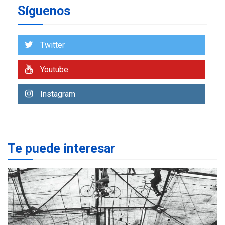
Síguenos
REGIONALES
ÚLTIMA HORA
Libro de Guadalupe Burelli
eleva sus velas en
Twitter
Margarita
1
Youtube
REGIONALES
ÚLTIMA HORA
Margarita será sede de
Instagram
Programa “Cuidadores 360”
para aprender a atender
2
adultos mayores
REGIONALES
ÚLTIMA HORA
Te puede interesar
Mariño fortalece capacidad
operativa con flota
vehicular de 60 unidades
adquiridas en un año de
3
gestión
REGIONALES
ÚLTIMA HORA