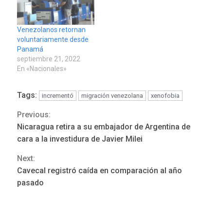
Venezolanos retornan
voluntariamente desde
Panamá
septiembre 21, 2022
En «Nacionales»
Tags:
incrementó
migración venezolana
xenofobia
REGIONALES
ÚLTIMA HORA
Previous:
Continue
Mariño fortalece capacidad
Nicaragua retira a su embajador de Argentina de
operativa con flota
Reading
cara a la investidura de Javier Milei
vehicular de 60 unidades
adquiridas en un año de
Next:
3
gestión
Cavecal registró caída en comparación al año
pasado
REGIONALES
ÚLTIMA HORA
Reparan hundimiento de la
«Juan Bautista Arismendi» a