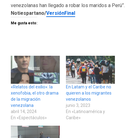
venezolanas han llegado a robar los maridos a Perú”.
Notiespartano/
VersiónFinal
Me gusta esto:
«Relatos del exilio»: la
En Latam y el Caribe no
xenofobia, el otro drama
quieren a los migrantes
de la migración
venezolanos
venezolana
junio 3, 2023
abril 14, 2024
En «Latinoamérica y
En «Espectáculos»
Caribe»