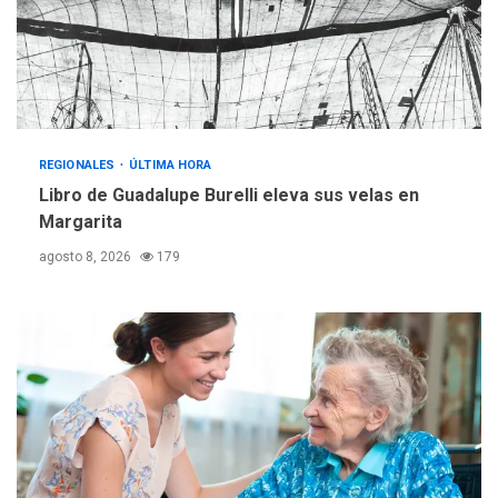
Reparan hundimiento de la
«Juan Bautista Arismendi» a
la altura de Macho Muerto
4
REGIONALES
TECNOLOGÍA
ÚLTIMA HORA
Fedecámaras NE y Unimar
REGIONALES
ÚLTIMA HORA
trabajan en diplomado para
Libro de Guadalupe Burelli eleva sus velas en
creación y manejo de
Margarita
5
estadísticas de turismo
agosto 8, 2026
179