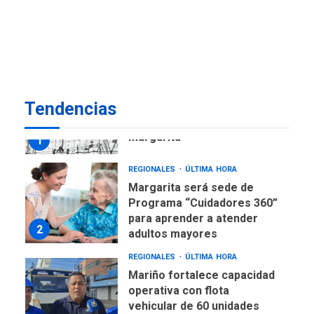
REGIONALES
ÚLTIMA HORA
Libro de Guadalupe Burelli
eleva sus velas en
Margarita
1
REGIONALES
ÚLTIMA HORA
Tendencias
Margarita será sede de
Programa “Cuidadores 360”
para aprender a atender
2
adultos mayores
REGIONALES
ÚLTIMA HORA
Mariño fortalece capacidad
operativa con flota
vehicular de 60 unidades
adquiridas en un año de
3
gestión
REGIONALES
ÚLTIMA HORA
Reparan hundimiento de la