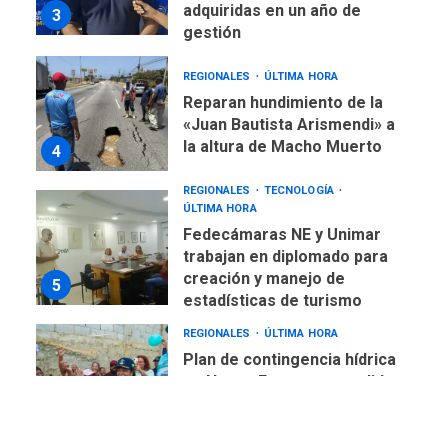
«Juan Bautista Arismendi» a
la altura de Macho Muerto
4
REGIONALES
TECNOLOGÍA
ÚLTIMA HORA
Fedecámaras NE y Unimar
trabajan en diplomado para
creación y manejo de
5
estadísticas de turismo
REGIONALES
ÚLTIMA HORA
Plan de contingencia hídrica
en Nueva Esparta consolida
avances en territorio
6
insular
ECONOMÍA
TITULARES
ÚLTIMA HORA
Venezuela requiere
US$183.000 millones para
7
alcanzar 3 millones de bdp