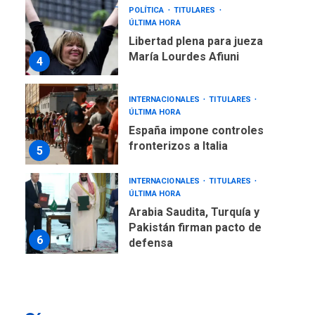
POLÍTICA
TITULARES
ÚLTIMA HORA
Libertad plena para jueza
María Lourdes Afiuni
4
INTERNACIONALES
TITULARES
ÚLTIMA HORA
España impone controles
fronterizos a Italia
5
INTERNACIONALES
TITULARES
ÚLTIMA HORA
Arabia Saudita, Turquía y
Pakistán firman pacto de
6
defensa
LATINOAMÉRICA Y CARIBE
TITULARES
ÚLTIMA HORA
De la Espriella jura como