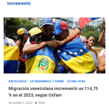
incrementó
DESTACADOS
LATINOAMÉRICA Y CARIBE
ÚLTIMA HORA
NACIONALES
TITULARES
Migración venezolana incrementó un 114,75
ÚLTIMA HORA
Dólar cierra la semana en
% en el 2023, según Oxfam
756,71 bolívares
3
diciembre 5, 2023
3095