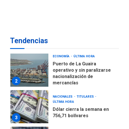
nuevo presidente de
7
Colombia
ECONOMÍA
TITULARES
ÚLTIMA HORA
Venezuela requiere
Tendencias
US$183.000 millones para
1
alcanzar 3 millones de bdp
ECONOMÍA
ÚLTIMA HORA
Puerto de La Guaira
operativo y sin paralizarse
nacionalización de
2
mercancías
NACIONALES
TITULARES
ÚLTIMA HORA
Dólar cierra la semana en
756,71 bolívares
3