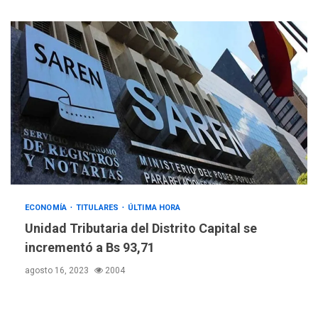
POLÍTICA
TITULARES
ÚLTIMA HORA
Libertad plena para jueza
María Lourdes Afiuni
4
INTERNACIONALES
TITULARES
ÚLTIMA HORA
España impone controles
fronterizos a Italia
5
INTERNACIONALES
TITULARES
ÚLTIMA HORA
ECONOMÍA
TITULARES
ÚLTIMA HORA
Arabia Saudita, Turquía y
Unidad Tributaria del Distrito Capital se
Pakistán firman pacto de
incrementó a Bs 93,71
6
defensa
agosto 16, 2023
2004
LATINOAMÉRICA Y CARIBE
TITULARES
ÚLTIMA HORA
De la Espriella jura como