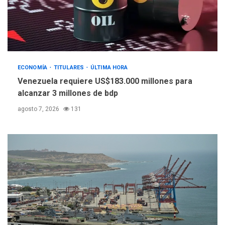
POLÍTICA
TITULARES
ÚLTIMA HORA
Libertad plena para jueza
María Lourdes Afiuni
4
ECONOMÍA
TITULARES
ÚLTIMA HORA
INTERNACIONALES
TITULARES
ÚLTIMA HORA
Venezuela requiere US$183.000 millones para
España impone controles
alcanzar 3 millones de bdp
fronterizos a Italia
5
agosto 7, 2026
131