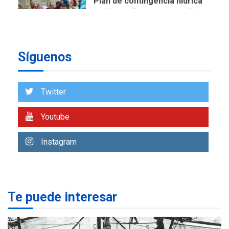
Plan de contingencia hídrica
en Nueva Esparta consolida
avances en territorio
6
insular
Síguenos
ECONOMÍA
TITULARES
ÚLTIMA HORA
Venezuela requiere
US$183.000 millones para
Twitter
7
alcanzar 3 millones de bdp
Youtube
REGIONALES
ÚLTIMA HORA
Libro de Guadalupe Burelli
Instagram
eleva sus velas en
Margarita
1
REGIONALES
ÚLTIMA HORA
Te puede interesar
Margarita será sede de
Programa “Cuidadores 360”
para aprender a atender
2