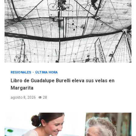
adultos mayores
REGIONALES
ÚLTIMA HORA
Mariño fortalece capacidad
operativa con flota
vehicular de 60 unidades
adquiridas en un año de
3
gestión
REGIONALES
ÚLTIMA HORA
Reparan hundimiento de la
«Juan Bautista Arismendi» a
REGIONALES
ÚLTIMA HORA
la altura de Macho Muerto
Libro de Guadalupe Burelli eleva sus velas en
4
Margarita
REGIONALES
TECNOLOGÍA
agosto 8, 2026
28
ÚLTIMA HORA
Fedecámaras NE y Unimar
trabajan en diplomado para
creación y manejo de
5
estadísticas de turismo