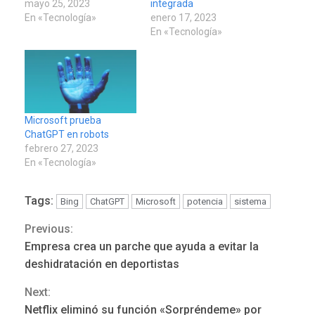
mayo 25, 2023
integrada
En «Tecnología»
enero 17, 2023
En «Tecnología»
Microsoft prueba
ChatGPT en robots
febrero 27, 2023
En «Tecnología»
Tags:
Bing
ChatGPT
Microsoft
potencia
sistema
Previous:
Continue
Empresa crea un parche que ayuda a evitar la
Reading
deshidratación en deportistas
Next:
REGIONALES
ÚLTIMA HORA
Netflix eliminó su función «Sorpréndeme» por