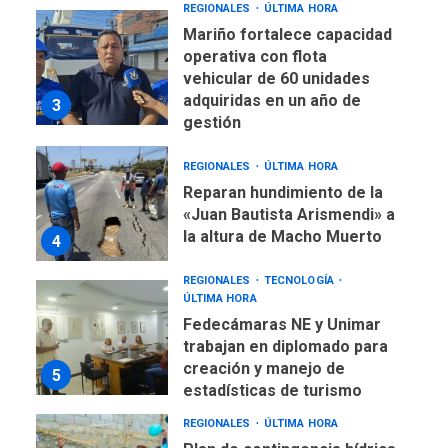
REGIONALES
ÚLTIMA HORA
Mariño fortalece capacidad
operativa con flota
vehicular de 60 unidades
adquiridas en un año de
3
gestión
REGIONALES
ÚLTIMA HORA
Reparan hundimiento de la
«Juan Bautista Arismendi» a
la altura de Macho Muerto
4
REGIONALES
TECNOLOGÍA
ÚLTIMA HORA
Fedecámaras NE y Unimar
trabajan en diplomado para
creación y manejo de
5
estadísticas de turismo
REGIONALES
ÚLTIMA HORA