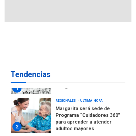
avances en territorio
6
insular
ECONOMÍA
TITULARES
ÚLTIMA HORA
Venezuela requiere
US$183.000 millones para
7
alcanzar 3 millones de bdp
REGIONALES
ÚLTIMA HORA
Tendencias
Libro de Guadalupe Burelli
eleva sus velas en
Margarita
1
REGIONALES
ÚLTIMA HORA
Margarita será sede de
Programa “Cuidadores 360”
para aprender a atender
2
adultos mayores