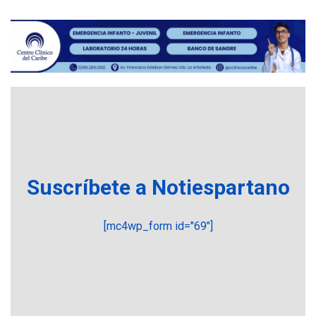
3
ciudadanía por nacimiento
GUERRA EN EL MUNDO
TITULARES
ÚLTIMA HORA
Ucrania y Rusia intensifican
ofensivas de largo alcance
4
LATINOAMÉRICA Y CARIBE
TITULARES
ÚLTIMA HORA
EEUU sanciona a ocho
militares y cinco entidades
Suscríbete a Notiespartano
5
cubanas
DESTACADOS
OPINIÓN
ÚLTIMA HORA
[mc4wp_form id="69"]
El Deporte: Un Legado
Tangible para Nueva
Esparta, por Morel
6
Rodríguez Ávila
NACIONALES
TITULARES