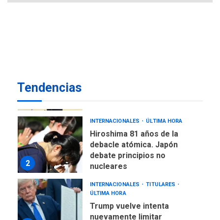
ÚLTIMA HORA
Reanudan operaciones de
carga y descarga en
7
Aeropuerto de Maiquetía
POLÍTICA
TITULARES
ÚLTIMA HORA
Tendencias
Gobierno y AN2015 en
nueva mesa de diálogo
1
INTERNACIONALES
ÚLTIMA HORA
Hiroshima 81 años de la
debacle atómica. Japón
debate principios no
2
nucleares
INTERNACIONALES
TITULARES
ÚLTIMA HORA
Trump vuelve intenta
nuevamente limitar