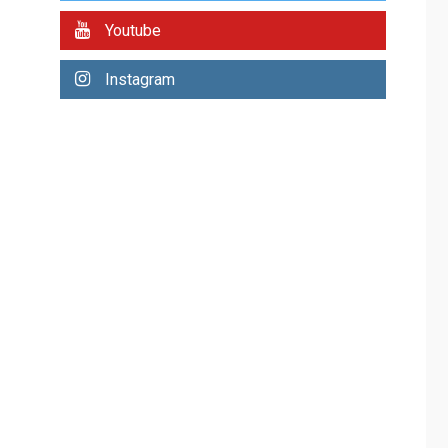
ÚLTIMA HORA
Youtube
Concejo Municipal de
Mariño respalda a
Instagram
Cámara de Comercio
3
para reforma de Ley
de Puerto Libre
POLÍTICA
TITULARES
ÚLTIMA HORA
CNP plantea incluir
Libertad de Expresión
en agenda de
4
negociación con
comisión de AN 2015
DESTACADOS
NACIONALES
ÚLTIMA HORA
Gobierno nacional y
regional nos
respaldaron desde el
primer momento tras