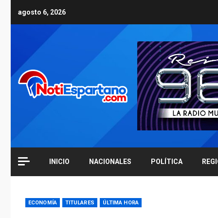
Skip
agosto 6, 2026
to
content
INICIO
NACIONALES
POLÍTICA
REG
ECONOMÍA
TITULARES
ÚLTIMA HORA