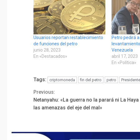
Usuarios reportan restablecimiento
Petro pedirá a
de funciones del petro
levantamiento
junio 28, 2023
Venezuela
En «Destacados»
abril 17, 2023
En «Política»
Tags:
criptomoneda
fin del petro
petro
President
Previous:
Continue
Netanyahu: «La guerra no la parará ni La Haya 
Reading
las amenazas del eje del mal»