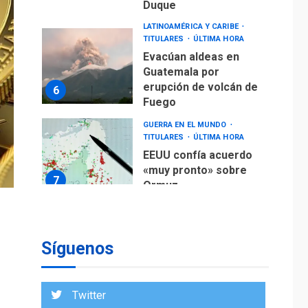
erupción de volcán de
6
Fuego
GUERRA EN EL MUNDO
TITULARES
ÚLTIMA HORA
EEUU confía acuerdo
«muy pronto» sobre
7
Ormuz
ÚLTIMA HORA
Hutíes de Yemen
dicen que atacaron
dos petroleros
1
sauditas
REGIONALES
ÚLTIMA HORA
Instituciones
estadales se suman
Síguenos
al Plan Agosto de
Escuelas Abiertas
2
2026
Twitter
REGIONALES
TITULARES