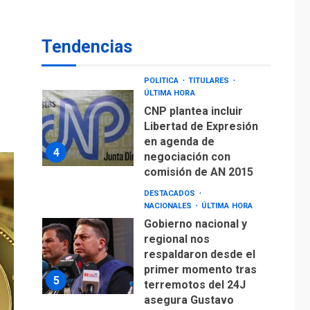
ÚLTIMA HORA
CNP plantea incluir
Libertad de Expresión
Tendencias
en agenda de
4
negociación con
comisión de AN 2015
DESTACADOS
NACIONALES
ÚLTIMA HORA
Gobierno nacional y
regional nos
respaldaron desde el
primer momento tras
5
terremotos del 24J
asegura Gustavo
Duque
LATINOAMÉRICA Y CARIBE
TITULARES
ÚLTIMA HORA
Evacúan aldeas en
Guatemala por