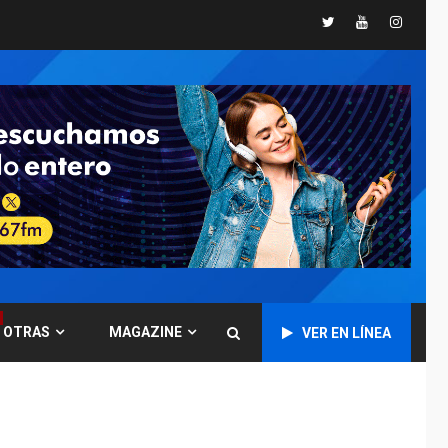
ÚLTIMA HORA
Twitter
Youtube
Instagr
Hutíes de Yemen
dicen que atacaron
dos petroleros
1
sauditas
REGIONALES
ÚLTIMA HORA
Instituciones
estadales se suman
al Plan Agosto de
Escuelas Abiertas
2
2026
REGIONALES
TITULARES
ÚLTIMA HORA
Concejo Municipal de
OTRAS
MAGAZINE
VER EN LÍNEA
Mariño respalda a
Cámara de Comercio
3
para reforma de Ley
de Puerto Libre
POLÍTICA
TITULARES