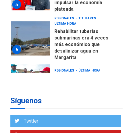
impulsar la economía
5
plateada
REGIONALES
TITULARES
ÚLTIMA HORA
Rehabilitar tuberías
submarinas era 4 veces
más económico que
6
desalinizar agua en
Margarita
REGIONALES
ÚLTIMA HORA
Gobernadora llevó tanques
de almacenamiento de agua
a Corazón de Mi Patria
7
Síguenos
NACIONALES
TITULARES
ÚLTIMA HORA
Más de 50 mil viviendas
Twitter
fueron evaluadas en
estados afectados por los
1