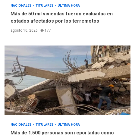
NACIONALES
TITULARES
ASOMAYOR se afilia a la
ÚLTIMA HORA
Cámara de Comercio para
Más de 50 mil viviendas fueron evaluadas en
impulsar la economía
estados afectados por los terremotos
5
plateada
agosto 10, 2026
177
NACIONALES
TITULARES
ÚLTIMA HORA
Más de 1.500 personas son reportadas como