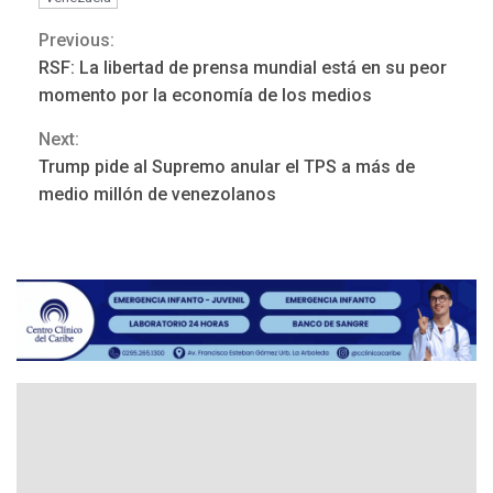
Previous:
Continue
RSF: La libertad de prensa mundial está en su peor
LATINOAMÉRICA Y CARIBE
Reading
TITULARES
ÚLTIMA HORA
momento por la economía de los medios
Seis muertos en Colombia
Next:
en combates contra grupos
3
armados
Trump pide al Supremo anular el TPS a más de
medio millón de venezolanos
GUERRA EN EL MUNDO
TITULARES
ÚLTIMA HORA
Netanyahu descarta plan de
EEUU para Gaza apoyado
4
por Hamás
DESTACADOS
REGIONALES
ÚLTIMA HORA
ASOMAYOR se afilia a la
Cámara de Comercio para
impulsar la economía
5
plateada