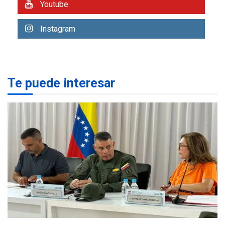
Youtube
terremotos
NACIONALES
TITULARES
Instagram
ÚLTIMA HORA
Más de 1.500 personas son
reportadas como
2
desaparecidas en La Guaira
Te puede interesar
LATINOAMÉRICA Y CARIBE
TITULARES
ÚLTIMA HORA
Seis muertos en Colombia
en combates contra grupos
3
armados
GUERRA EN EL MUNDO
TITULARES
ÚLTIMA HORA
Netanyahu descarta plan de
EEUU para Gaza apoyado
4
por Hamás
DESTACADOS
REGIONALES
ÚLTIMA HORA