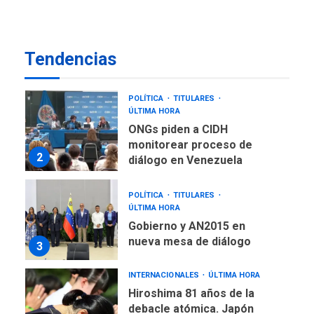
LATINOAMÉRICA Y CARIBE
TITULARES
ÚLTIMA HORA
De la Espriella asumirá
Tendencias
Presidencia en ceremonia
1
atípica fuera de Bogotá
POLÍTICA
TITULARES
ÚLTIMA HORA
ONGs piden a CIDH
monitorear proceso de
2
diálogo en Venezuela
POLÍTICA
TITULARES
ÚLTIMA HORA
Gobierno y AN2015 en
nueva mesa de diálogo
3
INTERNACIONALES
ÚLTIMA HORA
Hiroshima 81 años de la
debacle atómica. Japón