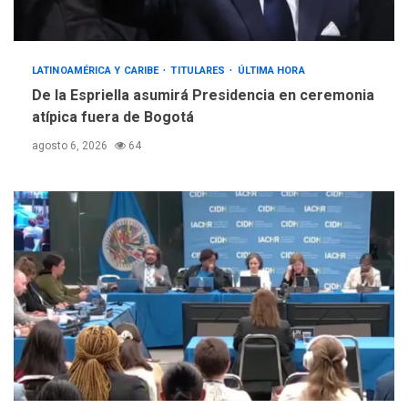
debate principios no
4
nucleares
INTERNACIONALES
TITULARES
LATINOAMÉRICA Y CARIBE
TITULARES
ÚLTIMA HORA
ÚLTIMA HORA
De la Espriella asumirá Presidencia en ceremonia
Trump vuelve intenta
atípica fuera de Bogotá
nuevamente limitar
5
ciudadanía por nacimiento
agosto 6, 2026
64