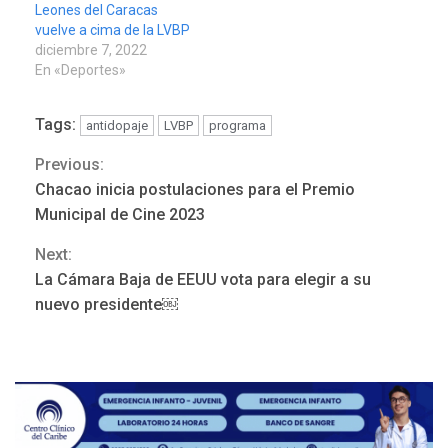
Leones del Caracas
vuelve a cima de la LVBP
diciembre 7, 2022
En «Deportes»
Tags:
antidopaje
LVBP
programa
Previous:
Continue
Chacao inicia postulaciones para el Premio
Reading
Municipal de Cine 2023
Next:
La Cámara Baja de EEUU vota para elegir a su
POLÍTICA
TITULARES
nuevo presidente￼
ÚLTIMA HORA
Gobierno y AN2015 en
nueva mesa de diálogo
3
INTERNACIONALES
ÚLTIMA HORA
Hiroshima 81 años de la
debacle atómica. Japón