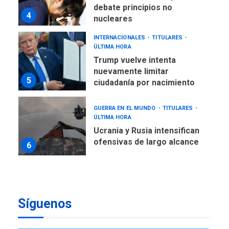
debate principios no
4
nucleares
INTERNACIONALES
TITULARES
ÚLTIMA HORA
Trump vuelve intenta
nuevamente limitar
5
ciudadanía por nacimiento
GUERRA EN EL MUNDO
TITULARES
ÚLTIMA HORA
Ucrania y Rusia intensifican
ofensivas de largo alcance
6
LATINOAMÉRICA Y CARIBE
TITULARES
ÚLTIMA HORA
EEUU sanciona a ocho
Síguenos
militares y cinco entidades
7
cubanas