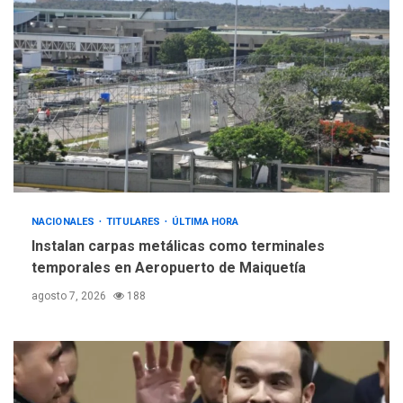
ÚLTIMA HORA
Gobierno y AN2015 en
nueva mesa de diálogo
4
INTERNACIONALES
ÚLTIMA HORA
Hiroshima 81 años de la
debacle atómica. Japón
debate principios no
5
nucleares
NACIONALES
TITULARES
ÚLTIMA HORA
Instalan carpas metálicas como terminales
temporales en Aeropuerto de Maiquetía
agosto 7, 2026
188