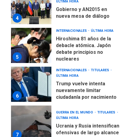
ÚLTIMA HORA
Gobierno y AN2015 en
nueva mesa de diálogo
4
INTERNACIONALES
ÚLTIMA HORA
Hiroshima 81 años de la
debacle atómica. Japón
debate principios no
5
nucleares
INTERNACIONALES
TITULARES
ÚLTIMA HORA
Trump vuelve intenta
nuevamente limitar
6
ciudadanía por nacimiento
GUERRA EN EL MUNDO
TITULARES
ÚLTIMA HORA
Ucrania y Rusia intensifican
ofensivas de largo alcance
7