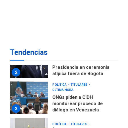
NACIONALES
TITULARES
ÚLTIMA HORA
Instalan carpas metálicas
como terminales
temporales en Aeropuerto
1
de Maiquetía
LATINOAMÉRICA Y CARIBE
Tendencias
TITULARES
ÚLTIMA HORA
De la Espriella asumirá
Presidencia en ceremonia
2
atípica fuera de Bogotá
POLÍTICA
TITULARES
ÚLTIMA HORA
ONGs piden a CIDH
monitorear proceso de
3
diálogo en Venezuela
POLÍTICA
TITULARES