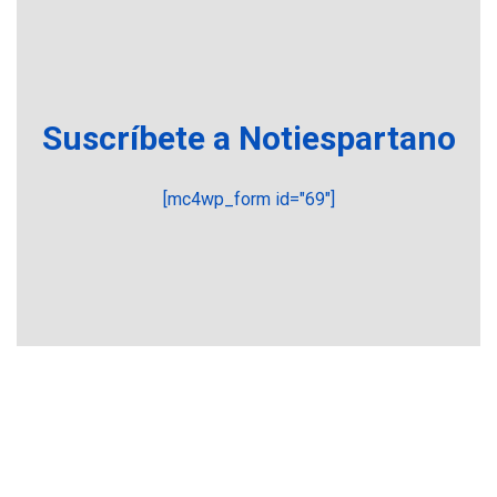
suman al Plan Agosto de
Escuelas Abiertas 2026
5
REGIONALES
TITULARES
ÚLTIMA HORA
Suscríbete a Notiespartano
Concejo Municipal de
Mariño respalda a Cámara
de Comercio para reforma
6
[mc4wp_form id="69"]
de Ley de Puerto Libre
POLÍTICA
TITULARES
ÚLTIMA HORA
CNP plantea incluir Libertad
de Expresión en agenda de
negociación con comisión
7
de AN 2015
DESTACADOS
OPINIÓN
ÚLTIMA HORA
El Deporte: Un Legado
Tangible para Nueva
Esparta, por Morel