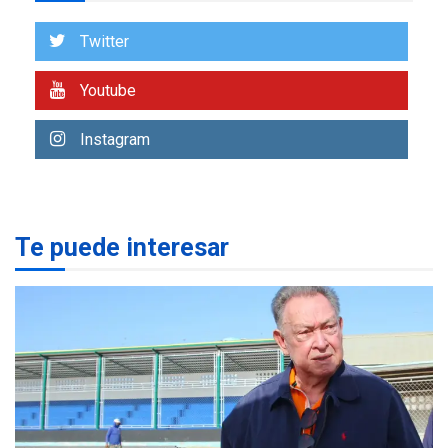
Tangible para Nueva
Esparta, por Morel
1
Twitter
Rodríguez Ávila
NACIONALES
TITULARES
Youtube
ÚLTIMA HORA
Reanudan operaciones de
Instagram
carga y descarga en
2
Aeropuerto de Maiquetía
DEPORTES
MUNDIAL DE FÚTBOL 2026
Te puede interesar
TITULARES
ÚLTIMA HORA
La FIFA se «disculpa» por
3
plan fallido de privatización
ÚLTIMA HORA
Hutíes de Yemen dicen que
atacaron dos petroleros
sauditas
4