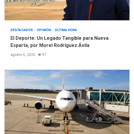
REGIONALES
ÚLTIMA HORA
Instituciones estadales se
suman al Plan Agosto de
Escuelas Abiertas 2026
DESTACADOS
5
OPINIÓN
ÚLTIMA HORA
El Deporte: Un Legado Tangible para Nueva
Esparta, por Morel Rodríguez Ávila
agosto 6, 2026
97