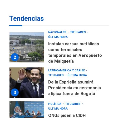
TITULARES
ÚLTIMA HORA
De la Espriella jura como
Tendencias
nuevo presidente de
1
Colombia
NACIONALES
TITULARES
ÚLTIMA HORA
Instalan carpas metálicas
como terminales
temporales en Aeropuerto
2
de Maiquetía
LATINOAMÉRICA Y CARIBE
TITULARES
ÚLTIMA HORA
De la Espriella asumirá
Presidencia en ceremonia
3
atípica fuera de Bogotá
POLÍTICA
TITULARES
ÚLTIMA HORA
ONGs piden a CIDH