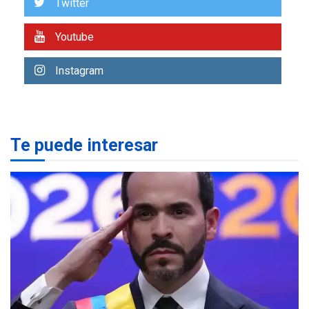
Twitter
LATINOAMÉRICA Y CARIBE
TITULARES
ÚLTIMA HORA
De la Espriella jura como
Youtube
nuevo presidente de
1
Colombia
Instagram
NACIONALES
TITULARES
ÚLTIMA HORA
Instalan carpas metálicas
como terminales
Te puede interesar
temporales en Aeropuerto
2
de Maiquetía
LATINOAMÉRICA Y CARIBE
TITULARES
ÚLTIMA HORA
De la Espriella asumirá
Presidencia en ceremonia
3
atípica fuera de Bogotá
POLÍTICA
TITULARES
ÚLTIMA HORA
ONGs piden a CIDH