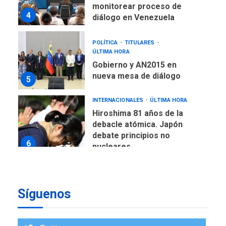
monitorear proceso de
4
diálogo en Venezuela
POLÍTICA
TITULARES
ÚLTIMA HORA
Gobierno y AN2015 en
nueva mesa de diálogo
5
INTERNACIONALES
ÚLTIMA HORA
Hiroshima 81 años de la
debacle atómica. Japón
debate principios no
6
nucleares
INTERNACIONALES
TITULARES
ÚLTIMA HORA
Trump vuelve intenta
Síguenos
nuevamente limitar
7
ciudadanía por nacimiento