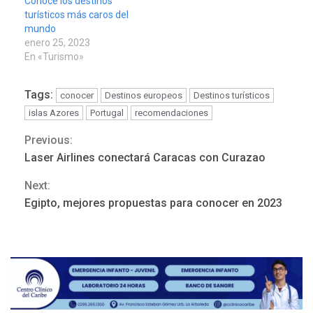
Conoce los destinos
turísticos más caros del
mundo
enero 25, 2023
En «Turismo»
Tags:
conocer
Destinos europeos
Destinos turísticos
islas Azores
Portugal
recomendaciones
Previous:
Continue
Laser Airlines conectará Caracas con Curazao
Reading
LATINOAMÉRICA Y CARIBE
Next:
TITULARES
ÚLTIMA HORA
Egipto, mejores propuestas para conocer en 2023
De la Espriella asumirá
Presidencia en ceremonia
3
atípica fuera de Bogotá
POLÍTICA
TITULARES
ÚLTIMA HORA
ONGs piden a CIDH