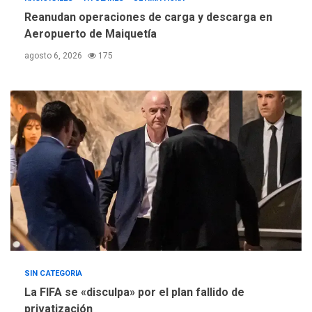
Instituciones estadales se
Reanudan operaciones de carga y descarga en
suman al Plan Agosto de
Aeropuerto de Maiquetía
Escuelas Abiertas 2026
4
agosto 6, 2026
175
REGIONALES
TITULARES
ÚLTIMA HORA
Concejo Municipal de
Mariño respalda a Cámara
de Comercio para reforma
5
de Ley de Puerto Libre
SIN CATEGORIA
La FIFA se «disculpa» por el plan fallido de
privatización