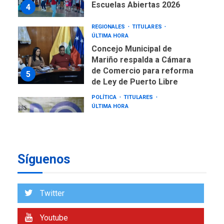
Escuelas Abiertas 2026
4
REGIONALES
TITULARES
ÚLTIMA HORA
Concejo Municipal de
Mariño respalda a Cámara
de Comercio para reforma
5
de Ley de Puerto Libre
POLÍTICA
TITULARES
ÚLTIMA HORA
CNP plantea incluir Libertad
de Expresión en agenda de
negociación con comisión
6
de AN 2015
Síguenos
DESTACADOS
NACIONALES
ÚLTIMA HORA
Gobierno nacional y
Twitter
regional nos respaldaron
desde el primer momento
Youtube
7
tras terremotos del 24J