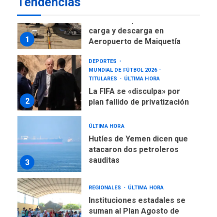
Tendencias
ÚLTIMA HORA
Reanudan operaciones de
carga y descarga en
1
Aeropuerto de Maiquetía
DEPORTES
MUNDIAL DE FÚTBOL 2026
TITULARES
ÚLTIMA HORA
La FIFA se «disculpa» por
2
plan fallido de privatización
ÚLTIMA HORA
Hutíes de Yemen dicen que
atacaron dos petroleros
sauditas
3
REGIONALES
ÚLTIMA HORA
Instituciones estadales se
suman al Plan Agosto de