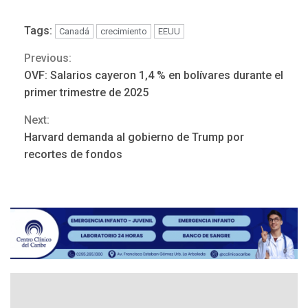
Tags:
Canadá
crecimiento
EEUU
Previous:
Continue
OVF: Salarios cayeron 1,4 % en bolívares durante el
Reading
primer trimestre de 2025
Next:
Harvard demanda al gobierno de Trump por
ÚLTIMA HORA
recortes de fondos
Hutíes de Yemen dicen que
atacaron dos petroleros
sauditas
3
REGIONALES
ÚLTIMA HORA
Instituciones estadales se
suman al Plan Agosto de
Escuelas Abiertas 2026
4
REGIONALES
TITULARES