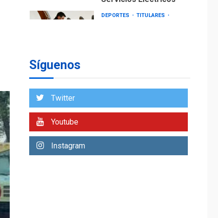
DEPORTES
TITULARES
ÚLTIMA HORA
Lionel Messi llega a
Argentina para
2
despedir a su padre
Síguenos
REGIONALES
ÚLTIMA HORA
Funsone benefició a
46 personas con la
Twitter
entrega de lentes
3
correctivos
Youtube
REGIONALES
ÚLTIMA HORA
Instagram
La falta de agua
pueden llevar a
problemas sanitarios
y asumirse como
4
problema de orden
público
REGIONALES
ÚLTIMA HORA