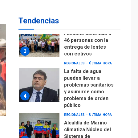
Lionel Messi llega a
Argentina para
2
despedir a su padre
Tendencias
REGIONALES
ÚLTIMA HORA
Funsone benefició a
46 personas con la
entrega de lentes
3
correctivos
REGIONALES
ÚLTIMA HORA
La falta de agua
pueden llevar a
problemas sanitarios
y asumirse como
4
problema de orden
público
REGIONALES
ÚLTIMA HORA
Alcaldía de Mariño
climatiza Núcleo del
Sistema de