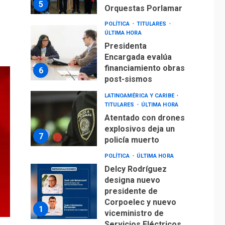
5
Orquestas Porlamar
POLÍTICA
TITULARES
ÚLTIMA HORA
Presidenta
Encargada evalúa
financiamiento obras
6
post-sismos
LATINOAMÉRICA Y CARIBE
TITULARES
ÚLTIMA HORA
Atentado con drones
explosivos deja un
7
policía muerto
POLÍTICA
ÚLTIMA HORA
Delcy Rodríguez
designa nuevo
presidente de
Corpoelec y nuevo
1
viceministro de
Servicios Eléctricos