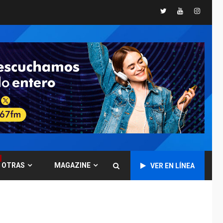
Presidenta
Twitter
Youtube
Instagr
Encargada evalúa
financiamiento obras
6
post-sismos
LATINOAMÉRICA Y CARIBE
TITULARES
ÚLTIMA HORA
Atentado con drones
explosivos deja un
7
policía muerto
POLÍTICA
ÚLTIMA HORA
Delcy Rodríguez
designa nuevo
presidente de
OTRAS
MAGAZINE
Corpoelec y nuevo
VER EN LÍNEA
1
viceministro de
Servicios Eléctricos
DEPORTES
TITULARES
ÚLTIMA HORA