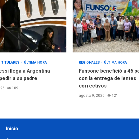
TITULARES
ÚLTIMA HORA
REGIONALES
ÚLTIMA HORA
essi llega a Argentina
Funsone benefició a 46 
pedir a su padre
con la entrega de lentes
correctivos
026
109
agosto 9, 2026
121
Inicio