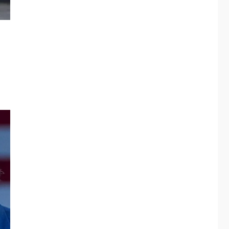
Alcaldía de Mariño
climatiza Núcleo del
Sistema de
5
Orquestas Porlamar