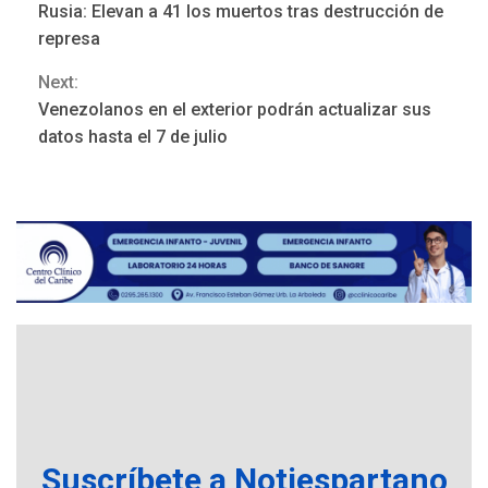
Rusia: Elevan a 41 los muertos tras destrucción de
Reading
represa
Next:
LATINOAMÉRICA Y CARIBE
Venezolanos en el exterior podrán actualizar sus
TITULARES
ÚLTIMA HORA
datos hasta el 7 de julio
Atentado con drones
explosivos deja un policía
3
muerto
REGIONALES
ÚLTIMA HORA
Libro de Guadalupe Burelli
eleva sus velas en
Margarita
4
REGIONALES
ÚLTIMA HORA
Margarita será sede de
Programa “Cuidadores 360”
para aprender a atender
Suscríbete a Notiespartano
5
adultos mayores