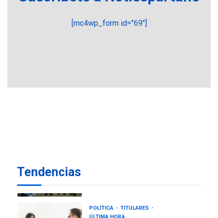
REGIONALES
ÚLTIMA HORA
[mc4wp_form id="69"]
Mariño fortalece capacidad
operativa con flota
vehicular de 60 unidades
adquiridas en un año de
6
gestión
REGIONALES
ÚLTIMA HORA
Reparan hundimiento de la
«Juan Bautista Arismendi» a
la altura de Macho Muerto
7
REGIONALES
ÚLTIMA HORA
Alcaldía de Mariño climatiza
Tendencias
Núcleo del Sistema de
Orquestas Porlamar
1
POLÍTICA
TITULARES
ÚLTIMA HORA