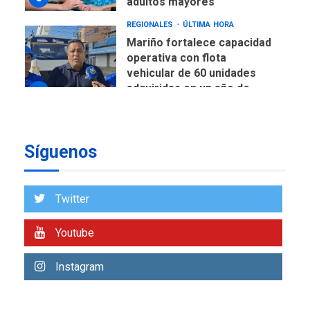
adultos mayores
REGIONALES
ÚLTIMA HORA
Mariño fortalece capacidad
operativa con flota
vehicular de 60 unidades
adquiridas en un año de
6
gestión
REGIONALES
ÚLTIMA HORA
Síguenos
Reparan hundimiento de la
«Juan Bautista Arismendi» a
la altura de Macho Muerto
7
Twitter
REGIONALES
ÚLTIMA HORA
Youtube
Alcaldía de Mariño climatiza
Núcleo del Sistema de
Instagram
Orquestas Porlamar
1
POLÍTICA
TITULARES