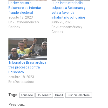
Hacker acusa a
Juez instructor halla
Bolsonaro de intentar
culpable a Bolsonaro y
fraude electoral
vota a favor de
agosto 18, 2023
inhabilitarlo ocho años
En «Latinoamérica y
junio 28, 2023
Caribe»
En «Latinoamérica y
Caribe»
Tribunal de Brasil archiva
tres procesos contra
Bolsonaro
octubre 18, 2023
En «Destacados»
Tags:
acusado
Bolsonaro
Brasil
Justicia electoral
Previous:
Continue