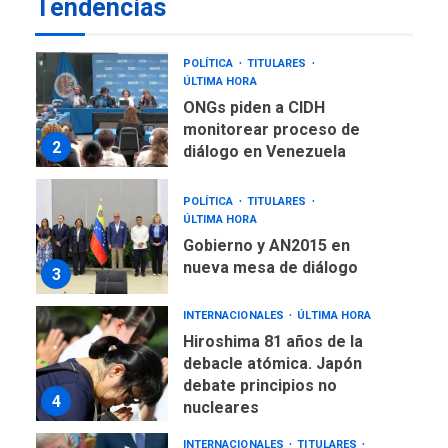
Tendencias
Presidencia en ceremonia
1
atípica fuera de Bogotá
POLÍTICA
TITULARES
ÚLTIMA HORA
ONGs piden a CIDH
monitorear proceso de
2
diálogo en Venezuela
POLÍTICA
TITULARES
ÚLTIMA HORA
Gobierno y AN2015 en
nueva mesa de diálogo
3
INTERNACIONALES
ÚLTIMA HORA
Hiroshima 81 años de la
debacle atómica. Japón
debate principios no
4
nucleares
INTERNACIONALES
TITULARES