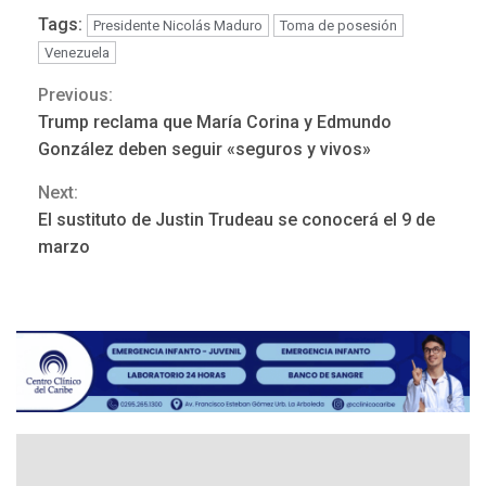
Tags:
Presidente Nicolás Maduro
Toma de posesión
Venezuela
Previous:
Continue
Trump reclama que María Corina y Edmundo
Reading
González deben seguir «seguros y vivos»
Next:
El sustituto de Justin Trudeau se conocerá el 9 de
POLÍTICA
TITULARES
marzo
ÚLTIMA HORA
Gobierno y AN2015 en
nueva mesa de diálogo
3
INTERNACIONALES
ÚLTIMA HORA
Hiroshima 81 años de la
debacle atómica. Japón
debate principios no
4
nucleares