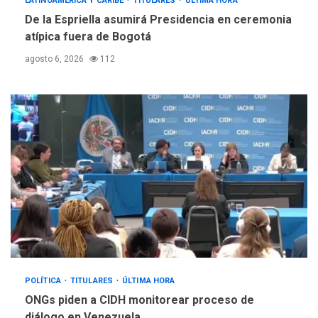
LATINOAMÉRICA Y CARIBE
TITULARES
ÚLTIMA HORA
ÚLTIMA HORA
De la Espriella asumirá Presidencia en ceremonia
Trump vuelve intenta
atípica fuera de Bogotá
nuevamente limitar
5
ciudadanía por nacimiento
agosto 6, 2026
112
POLÍTICA
TITULARES
ÚLTIMA HORA
ONGs piden a CIDH monitorear proceso de
diálogo en Venezuela