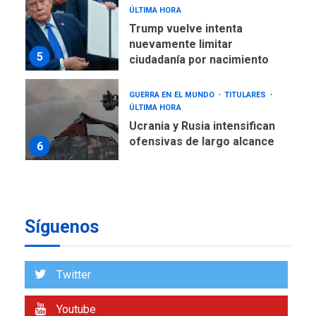
ÚLTIMA HORA
Trump vuelve intenta
nuevamente limitar
5
ciudadanía por nacimiento
GUERRA EN EL MUNDO
TITULARES
ÚLTIMA HORA
Ucrania y Rusia intensifican
ofensivas de largo alcance
6
LATINOAMÉRICA Y CARIBE
TITULARES
ÚLTIMA HORA
EEUU sanciona a ocho
Síguenos
militares y cinco entidades
7
cubanas
LATINOAMÉRICA Y CARIBE
Twitter
TITULARES
ÚLTIMA HORA
De la Espriella asumirá
Youtube
Presidencia en ceremonia