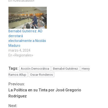
En «Destacados»
Bernabé Gutiérrez: AD
derrotará
electoralmente a Nicolás
Maduro
marzo 4, 2024
En «Regionales»
Tags:
Acción Democrática
Bernabé Gutiérrez
Henry
Ramos Allup
Oscar Ronderos
Previous:
Continue
La Política en su Tinta por José Gregorio
Reading
Rodríguez
REGIONALES
ÚLTIMA HORA
Next: