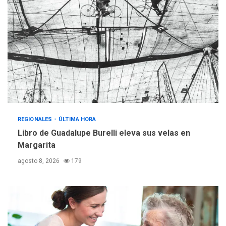
REGIONALES
ÚLTIMA HORA
Mariño fortalece capacidad
operativa con flota
vehicular de 60 unidades
adquiridas en un año de
3
gestión
REGIONALES
ÚLTIMA HORA
Reparan hundimiento de la
«Juan Bautista Arismendi» a
REGIONALES
ÚLTIMA HORA
la altura de Macho Muerto
Libro de Guadalupe Burelli eleva sus velas en
4
Margarita
REGIONALES
TECNOLOGÍA
agosto 8, 2026
179
ÚLTIMA HORA
Fedecámaras NE y Unimar
trabajan en diplomado para
creación y manejo de
5
estadísticas de turismo