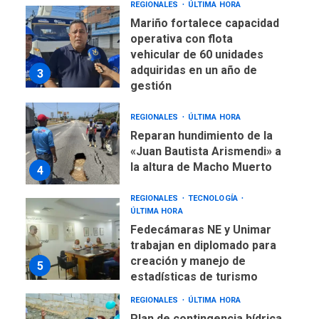
REGIONALES
ÚLTIMA HORA
Mariño fortalece capacidad
operativa con flota
vehicular de 60 unidades
adquiridas en un año de
3
gestión
REGIONALES
ÚLTIMA HORA
Reparan hundimiento de la
«Juan Bautista Arismendi» a
la altura de Macho Muerto
4
REGIONALES
TECNOLOGÍA
ÚLTIMA HORA
Fedecámaras NE y Unimar
trabajan en diplomado para
creación y manejo de
5
estadísticas de turismo
REGIONALES
ÚLTIMA HORA
Plan de contingencia hídrica