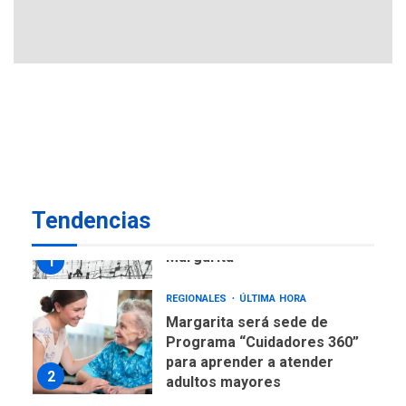
avances en territorio
6
insular
ECONOMÍA
TITULARES
ÚLTIMA HORA
Venezuela requiere
US$183.000 millones para
7
alcanzar 3 millones de bdp
REGIONALES
ÚLTIMA HORA
Tendencias
Libro de Guadalupe Burelli
eleva sus velas en
Margarita
1
REGIONALES
ÚLTIMA HORA
Margarita será sede de
Programa “Cuidadores 360”
para aprender a atender
2
adultos mayores