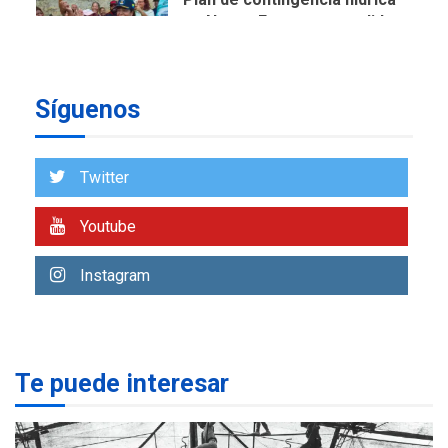
en Nueva Esparta consolida
avances en territorio
6
insular
Síguenos
ECONOMÍA
TITULARES
ÚLTIMA HORA
Venezuela requiere
US$183.000 millones para
Twitter
7
alcanzar 3 millones de bdp
Youtube
REGIONALES
ÚLTIMA HORA
Libro de Guadalupe Burelli
Instagram
eleva sus velas en
Margarita
1
REGIONALES
ÚLTIMA HORA
Te puede interesar
Margarita será sede de
Programa “Cuidadores 360”
para aprender a atender
2
adultos mayores