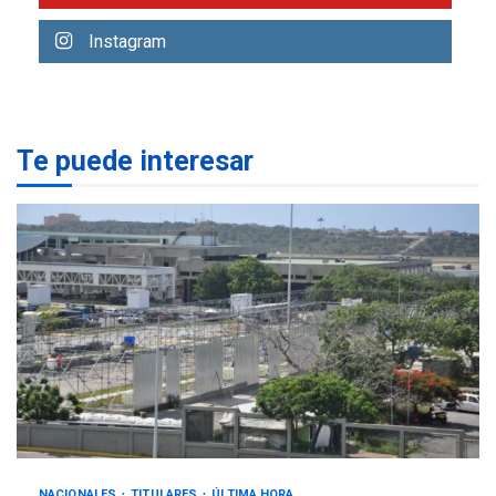
ONGs piden a CIDH
monitorear proceso de
Instagram
3
diálogo en Venezuela
POLÍTICA
TITULARES
ÚLTIMA HORA
Te puede interesar
Gobierno y AN2015 en
nueva mesa de diálogo
4
INTERNACIONALES
ÚLTIMA HORA
Hiroshima 81 años de la
debacle atómica. Japón
debate principios no
5
nucleares
NACIONALES
TITULARES
ÚLTIMA HORA