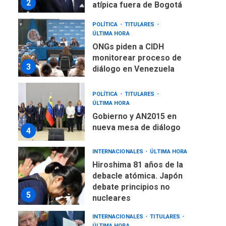
monitorear proceso de
3
diálogo en Venezuela
POLÍTICA
TITULARES
ÚLTIMA HORA
Gobierno y AN2015 en
nueva mesa de diálogo
4
INTERNACIONALES
ÚLTIMA HORA
Hiroshima 81 años de la
debacle atómica. Japón
debate principios no
5
nucleares
INTERNACIONALES
TITULARES
ÚLTIMA HORA
Trump vuelve intenta
nuevamente limitar
6
ciudadanía por nacimiento