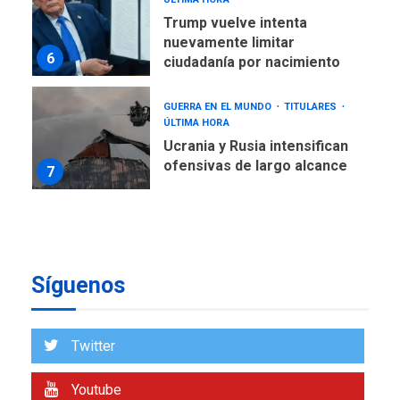
GUERRA EN EL MUNDO
TITULARES
ÚLTIMA HORA
Ucrania y Rusia intensifican
ofensivas de largo alcance
7
NACIONALES
TITULARES
ÚLTIMA HORA
Instalan carpas metálicas
como terminales
temporales en Aeropuerto
1
de Maiquetía
LATINOAMÉRICA Y CARIBE
TITULARES
ÚLTIMA HORA
Síguenos
De la Espriella asumirá
Presidencia en ceremonia
2
atípica fuera de Bogotá
Twitter
POLÍTICA
TITULARES
ÚLTIMA HORA
Youtube