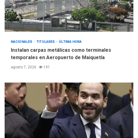
Hiroshima 81 años de la
debacle atómica. Japón
debate principios no
5
nucleares
NACIONALES
TITULARES
ÚLTIMA HORA
Instalan carpas metálicas como terminales
temporales en Aeropuerto de Maiquetía
agosto 7, 2026
191