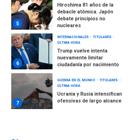
Hiroshima 81 años de la
debacle atómica. Japón
debate principios no
5
nucleares
INTERNACIONALES
TITULARES
ÚLTIMA HORA
Trump vuelve intenta
nuevamente limitar
6
ciudadanía por nacimiento
GUERRA EN EL MUNDO
TITULARES
ÚLTIMA HORA
Ucrania y Rusia intensifican
ofensivas de largo alcance
7
NACIONALES
TITULARES
ÚLTIMA HORA
Instalan carpas metálicas
como terminales