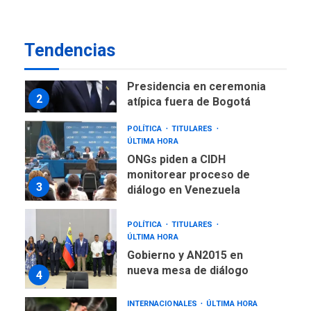
temporales en Aeropuerto
1
de Maiquetía
LATINOAMÉRICA Y CARIBE
Tendencias
TITULARES
ÚLTIMA HORA
De la Espriella asumirá
Presidencia en ceremonia
2
atípica fuera de Bogotá
POLÍTICA
TITULARES
ÚLTIMA HORA
ONGs piden a CIDH
monitorear proceso de
3
diálogo en Venezuela
POLÍTICA
TITULARES
ÚLTIMA HORA
Gobierno y AN2015 en
nueva mesa de diálogo
4
INTERNACIONALES
ÚLTIMA HORA