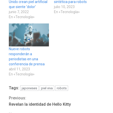
Unido crean piel artificial
sintética para robots
que siente ‘dolor’
julio 10, 2023
junio 7, 2022
En «Tecnología»
En «Tecnología»
Nueve robots
responderán a
periodistas en una
conferencia de prensa
abril 11, 2023
En «Tecnología»
Tags:
japoneses
piel viva
robots
POLÍTICA
TITULARES
ÚLTIMA HORA
Previous:
Continue
ONGs piden a CIDH
Revelan la identidad de Hello Kitty
monitorear proceso de
Reading
3