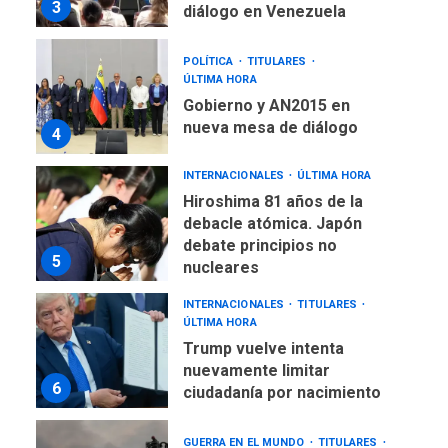
3
diálogo en Venezuela
POLÍTICA
TITULARES
ÚLTIMA HORA
Gobierno y AN2015 en
nueva mesa de diálogo
4
INTERNACIONALES
ÚLTIMA HORA
Hiroshima 81 años de la
debacle atómica. Japón
debate principios no
5
nucleares
INTERNACIONALES
TITULARES
ÚLTIMA HORA
Trump vuelve intenta
nuevamente limitar
6
ciudadanía por nacimiento
GUERRA EN EL MUNDO
TITULARES