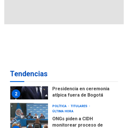
ÚLTIMA HORA
Ucrania y Rusia intensifican
ofensivas de largo alcance
7
NACIONALES
TITULARES
ÚLTIMA HORA
Instalan carpas metálicas
como terminales
temporales en Aeropuerto
1
de Maiquetía
LATINOAMÉRICA Y CARIBE
Tendencias
TITULARES
ÚLTIMA HORA
De la Espriella asumirá
Presidencia en ceremonia
2
atípica fuera de Bogotá
POLÍTICA
TITULARES
ÚLTIMA HORA
ONGs piden a CIDH
monitorear proceso de