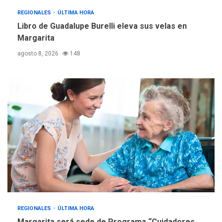
Reparan hundimiento de la
«Juan Bautista Arismendi» a
REGIONALES
ÚLTIMA HORA
la altura de Macho Muerto
Libro de Guadalupe Burelli eleva sus velas en
4
Margarita
REGIONALES
TECNOLOGÍA
agosto 8, 2026
148
ÚLTIMA HORA
Fedecámaras NE y Unimar
trabajan en diplomado para
creación y manejo de
5
estadísticas de turismo
REGIONALES
ÚLTIMA HORA
Margarita será sede de Programa “Cuidadores