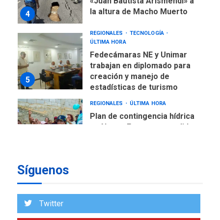
«Juan Bautista Arismendi» a
la altura de Macho Muerto
4
REGIONALES
TECNOLOGÍA
ÚLTIMA HORA
Fedecámaras NE y Unimar
trabajan en diplomado para
creación y manejo de
5
estadísticas de turismo
REGIONALES
ÚLTIMA HORA
Plan de contingencia hídrica
en Nueva Esparta consolida
avances en territorio
6
insular
Síguenos
ECONOMÍA
TITULARES
ÚLTIMA HORA
Venezuela requiere
US$183.000 millones para
Twitter
7
alcanzar 3 millones de bdp