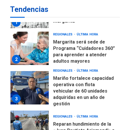
REGIONALES
ÚLTIMA HORA
Tendencias
Libro de Guadalupe Burelli
eleva sus velas en
Margarita
1
REGIONALES
ÚLTIMA HORA
Margarita será sede de
Programa “Cuidadores 360”
para aprender a atender
2
adultos mayores
REGIONALES
ÚLTIMA HORA
Mariño fortalece capacidad
operativa con flota
vehicular de 60 unidades
adquiridas en un año de
3
gestión
REGIONALES
ÚLTIMA HORA
Reparan hundimiento de la