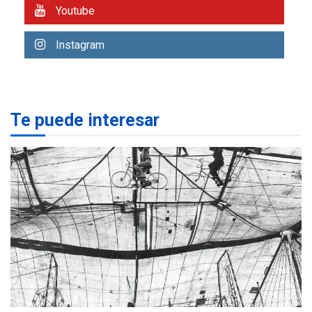
Youtube
REGIONALES
ÚLTIMA HORA
Libro de Guadalupe Burelli
Instagram
eleva sus velas en
Margarita
1
REGIONALES
ÚLTIMA HORA
Te puede interesar
Margarita será sede de
Programa “Cuidadores 360”
para aprender a atender
2
adultos mayores
REGIONALES
ÚLTIMA HORA
Mariño fortalece capacidad
operativa con flota
vehicular de 60 unidades
adquiridas en un año de
3
gestión
REGIONALES
ÚLTIMA HORA