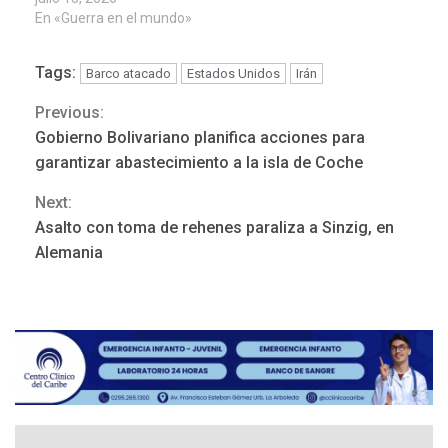
En «Guerra en el mundo»
Tags:
Barco atacado
Estados Unidos
Irán
Previous:
Continue
Gobierno Bolivariano planifica acciones para
Reading
garantizar abastecimiento a la isla de Coche
Next:
REGIONALES
ÚLTIMA HORA
Asalto con toma de rehenes paraliza a Sinzig, en
Mariño fortalece capacidad
Alemania
operativa con flota
vehicular de 60 unidades
adquiridas en un año de
3
gestión
REGIONALES
ÚLTIMA HORA
Reparan hundimiento de la
«Juan Bautista Arismendi» a
la altura de Macho Muerto